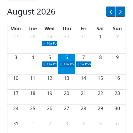
August 2026
Mon
Tue
Wed
Thu
Fri
Sat
Sun
27
28
29
30
31
1
2
10a
Potpisivanje ugovora sa neprofitnim organizacijama
3
4
5
6
7
8
9
11a
Potpisivanje ugovora o stipendijama za srednjoškolce
11a
Podrška razvoju vodne infrastrukture u Tu
9a
Početak izgradnje nove fiskultur
10
11
12
13
14
15
16
17
18
19
20
21
22
23
24
25
26
27
28
29
30
31
1
2
3
4
5
6