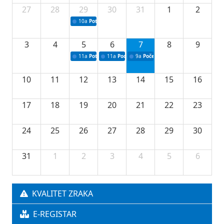
27
28
29
30
31
1
2
10a
Potpisivanje ugovora sa neprofitnim organizacijama
3
4
5
6
7
8
9
11a
Potpisivanje ugovora o stipendijama za srednjoškolce
11a
Podrška razvoju vodne infrastrukture u Tu
9a
Početak izgradnje nove fiskultur
10
11
12
13
14
15
16
17
18
19
20
21
22
23
24
25
26
27
28
29
30
31
1
2
3
4
5
6
KVALITET ZRAKA
E-REGISTAR