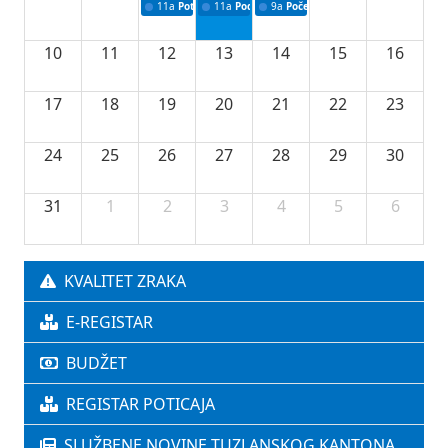
11a
Potpisivanje ugovora o stipendijama za srednjoškolce
11a
Podrška razvoju vodne infrastrukture u Tu
9a
Početak izgradnje nove fiskultur
10
11
12
13
14
15
16
17
18
19
20
21
22
23
24
25
26
27
28
29
30
31
1
2
3
4
5
6
KVALITET ZRAKA
E-REGISTAR
BUDŽET
REGISTAR POTICAJA
SLUŽBENE NOVINE TUZLANSKOG KANTONA