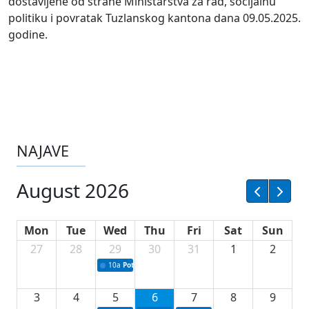
dostavljene od strane Ministarstva za rad, socijalnu
politiku i povratak Tuzlanskog kantona dana 09.05.2025.
godine.
NAJAVE
August 2026
Mon
Tue
Wed
Thu
Fri
Sat
Sun
27
28
29
30
31
1
2
10a
Potpisivanje ugovora sa neprofitnim organizacijama
3
4
5
6
7
8
9