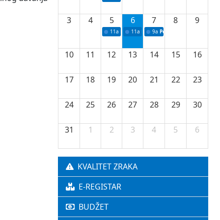
3
4
5
6
7
8
9
11a
Potpisivanje ugovora o stipendijama za 
11a
Podrška razvoju vodne infrastr
9a
Početak izgradnje nove f
10
11
12
13
14
15
16
17
18
19
20
21
22
23
24
25
26
27
28
29
30
31
1
2
3
4
5
6
KVALITET ZRAKA
E-REGISTAR
BUDŽET