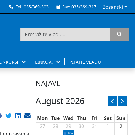
Bosanski
Tel:
035/369-303
Fax:
035/369-317
KONKURSI
LINKOVI
PITAJTE VLADU
NAJAVE
August 2026
Mon
Tue
Wed
Thu
Fri
Sat
Sun
27
28
29
30
31
1
2
jalnog davanja
10a
Potpisivanje ugovora sa neprofitnim or