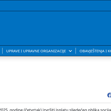
UPRAVE I UPRAVNE ORGANIZACIJE
OBAVJEŠTENJA I 
25. godine (četvrtak) izvršiti isplatu sljedećeg oblika soci