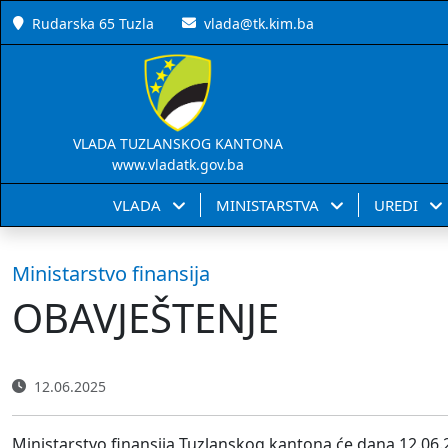
Rudarska 65 Tuzla
vlada@tk.kim.ba
VLADA TUZLANSKOG KANTONA
www.vladatk.gov.ba
VLADA
MINISTARSTVA
UREDI
Ministarstvo finansija
OBAVJEŠTENJE
12.06.2025
Ministarstvo finansija Tuzlanskog kantona će dana 12.06.20