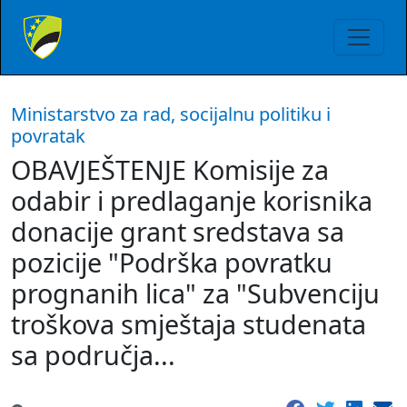
Ministarstvo za rad, socijalnu politiku i
povratak
OBAVJEŠTENJE Komisije za
odabir i predlaganje korisnika
donacije grant sredstava sa
pozicije "Podrška povratku
prognanih lica" za "Subvenciju
troškova smještaja studenata
sa područja...