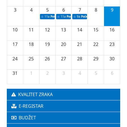
3
4
5
6
7
8
9
11a
Potpisivanje ugovora o stipendijama za srednjoškolce
11a
Podrška razvoju vodne infrastrukture u Tu
9a
Početak izgradnje nove fiskultur
10
11
12
13
14
15
16
17
18
19
20
21
22
23
24
25
26
27
28
29
30
31
1
2
3
4
5
6
KVALITET ZRAKA
E-REGISTAR
BUDŽET