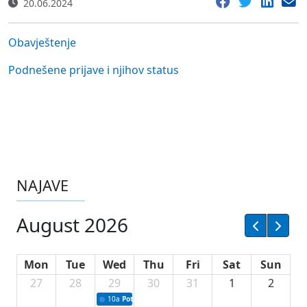
20.06.2024
Obavještenje
Podnešene prijave i njihov status
NAJAVE
August 2026
Mon
Tue
Wed
Thu
Fri
Sat
Sun
27
28
29
30
31
1
2
10a
Potpisivanje ugovora sa neprofitnim organizacijama