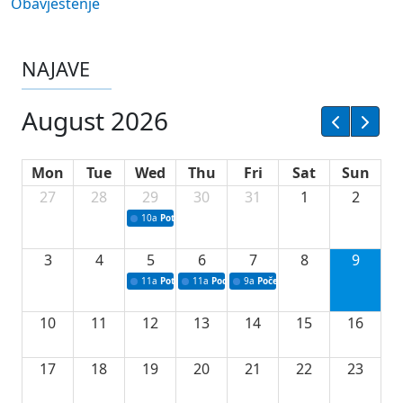
Obavještenje
NAJAVE
August 2026
Mon
Tue
Wed
Thu
Fri
Sat
Sun
27
28
29
30
31
1
2
10a
Potpisivanje ugovora sa neprofitnim organizacijama
3
4
5
6
7
8
9
11a
Potpisivanje ugovora o stipendijama za srednjoškolce
11a
Podrška razvoju vodne infrastrukture u Tu
9a
Početak izgradnje nove fiskultur
10
11
12
13
14
15
16
17
18
19
20
21
22
23