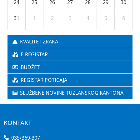
24
25
26
27
28
29
30
31
1
2
3
4
5
6
KVALITET ZRAKA
E-REGISTAR
BUDŽET
REGISTAR POTICAJA
SLUŽBENE NOVINE TUZLANSKOG KANTONA
KONTAKT
035/369-307