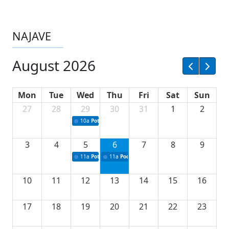
NAJAVE
August 2026
Mon
Tue
Wed
Thu
Fri
Sat
Sun
27
28
29
30
31
1
2
10a
Potpisivanje ugovora sa neprofitnim organizacijama
3
4
5
6
7
8
9
11a
Potpisivanje ugovora o stipendijama za srednjoškolce
11a
Podrška razvoju vodne infrastrukture u Tu
10
11
12
13
14
15
16
17
18
19
20
21
22
23