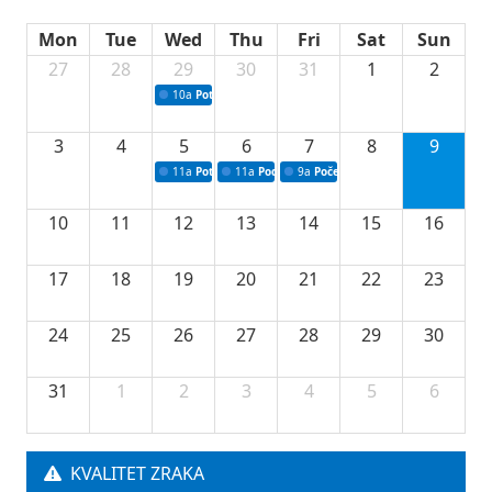
Mon
Tue
Wed
Thu
Fri
Sat
Sun
27
28
29
30
31
1
2
10a
Potpisivanje ugovora sa neprofitnim organizacijama
3
4
5
6
7
8
9
11a
Potpisivanje ugovora o stipendijama za srednjoškolce
11a
Podrška razvoju vodne infrastrukture u Tu
9a
Početak izgradnje nove fiskultur
10
11
12
13
14
15
16
17
18
19
20
21
22
23
24
25
26
27
28
29
30
31
1
2
3
4
5
6
KVALITET ZRAKA