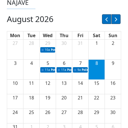
NAJAVE
August 2026
Mon
Tue
Wed
Thu
Fri
Sat
Sun
27
28
29
30
31
1
2
10a
Potpisivanje ugovora sa neprofitnim organizacijama
3
4
5
6
7
8
9
11a
Potpisivanje ugovora o stipendijama za srednjoškolce
11a
Podrška razvoju vodne infrastrukture u Tu
9a
Početak izgradnje nove fiskultur
10
11
12
13
14
15
16
17
18
19
20
21
22
23
24
25
26
27
28
29
30
31
1
2
3
4
5
6