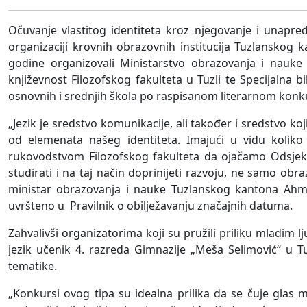
Očuvanje vlastitog identiteta kroz njegovanje i unapređ
organizaciji krovnih obrazovnih institucija Tuzlanskog
godine organizovali Ministarstvo obrazovanja i nauke
književnost Filozofskog fakulteta u Tuzli te Specijalna
osnovnih i srednjih škola po raspisanom literarnom konkurs
„Jezik je sredstvo komunikacije, ali također i sredstvo k
od elemenata našeg identiteta. Imajući u vidu koliko
rukovodstvom Filozofskog fakulteta da ojačamo Odsjek 
studirati i na taj način doprinijeti razvoju, ne samo obr
ministar obrazovanja i nauke Tuzlanskog kantona Ahm
uvršteno u Pravilnik o obilježavanju značajnih datuma.
Zahvalivši organizatorima koji su pružili priliku mladim 
jezik učenik 4. razreda Gimnazije „Meša Selimović“ u Tu
tematike.
„Konkursi ovog tipa su idealna prilika da se čuje glas m