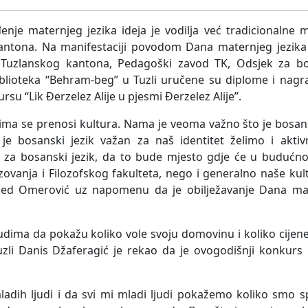
enje maternjeg jezika ideja je vodilja već tradicionalne m
 kantona. Na manifestaciji povodom Dana maternjeg jezika
 Tuzlanskog kantona, Pedagoški zavod TK, Odsjek za bos
 biblioteka “Behram-beg” u Tuzli uručene su diplome i nag
u “Lik Đerzelez Alije u pjesmi Đerzelez Alije”.
ojima se prenosi kultura. Nama je veoma važno što je bosans
 je bosanski jezik važan za naš identitet želimo i akti
za bosanski jezik, da to bude mjesto gdje će u budućnos
azovanja i Filozofskog fakulteta, nego i generalno naše kul
ed Omerović uz napomenu da je obilježavanje Dana mat
ljudima da pokažu koliko vole svoju domovinu i koliko cijen
zli Danis Džaferagić je rekao da je ovogodišnji konkurs 
ladih ljudi i da svi mi mladi ljudi pokažemo koliko smo sp