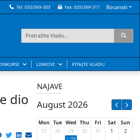
Bosanski
Tel:
035/369-303
Fax:
035/369-317
KONKURSI
LINKOVI
PITAJTE VLADU
NAJAVE
e dio
August 2026
Mon
Tue
Wed
Thu
Fri
Sat
Sun
27
28
29
30
31
1
2
10a
Potpisivanje ugovora sa neprofitnim or