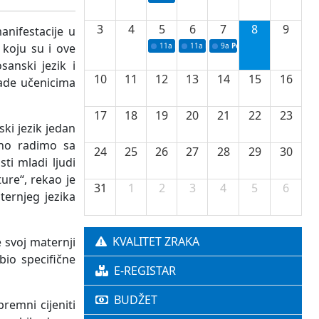
3
4
5
6
7
8
9
anifestacije u
 koju su i ove
11a
Potpisivanje ugovora o stipendijama za 
11a
Podrška razvoju vodne infrastr
9a
Početak izgradnje nove f
anski jezik i
10
11
12
13
14
15
16
rade učenicima
17
18
19
20
21
22
23
ki jezik jedan
vno radimo sa
24
25
26
27
28
29
30
ti mladi ljudi
ture“, rekao je
31
1
2
3
4
5
6
ernjeg jezika
KVALITET ZRAKA
e svoj maternji
bio specifične
E-REGISTAR
BUDŽET
remni cijeniti