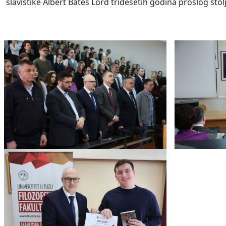
slavistike Albert Bates Lord tridesetih godina prošlog stol