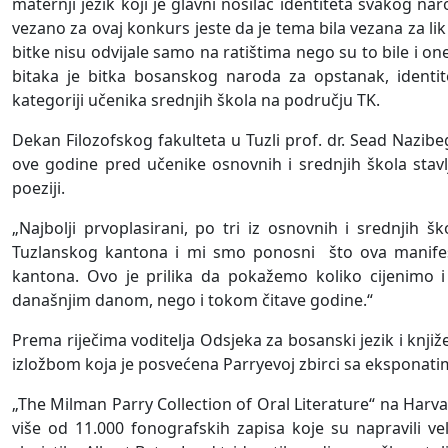
maternji jezik koji je glavni nosilac identiteta svakog
vezano za ovaj konkurs jeste da je tema bila vezana za li
bitke nisu odvijale samo na ratištima nego su to bile i o
bitaka je bitka bosanskog naroda za opstanak, identitet
kategoriji učenika srednjih škola na području TK.
Dekan Filozofskog fakulteta u Tuzli prof. dr. Sead Nazibeg
ove godine pred učenike osnovnih i srednjih škola stavl
poeziji.
„Najbolji prvoplasirani, po tri iz osnovnih i srednjih 
Tuzlanskog kantona i mi smo ponosni što ova manifesta
kantona. Ovo je prilika da pokažemo koliko cijenimo i
današnjim danom, nego i tokom čitave godine.“
Prema riječima voditelja Odsjeka za bosanski jezik i knjiže
izložbom koja je posvećena Parryevoj zbirci sa eksponati
„The Milman Parry Collection of Oral Literature“ na Harva
više od 11.000 fonografskih zapisa koje su napravili ve