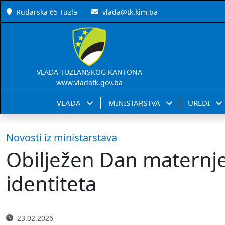
Rudarska 65 Tuzla
vlada@tk.kim.ba
VLADA TUZLANSKOG KANTONA
www.vladatk.gov.ba
VLADA
MINISTARSTVA
UREDI
Novosti iz ministarstava
Obilježen Dan maternjeg
identiteta
23.02.2026