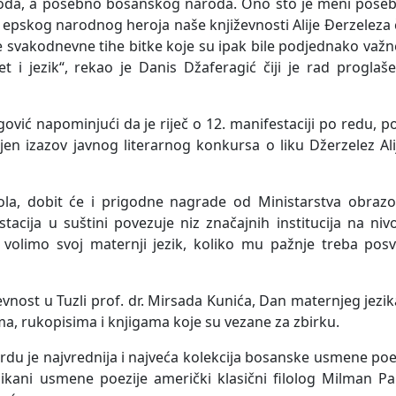
 naroda, a posebno bosanskog naroda. Ono što je meni pose
k epskog narodnog heroja naše književnosti Alije Đerzeleza 
ne svakodnevne tihe bitke koje su ipak bile podjednako važn
 i jezik“, rekao je Danis Džaferagić čiji je rad proglaš
ović napominjući da je riječ o 12. manifestaciji po redu, p
jen izazov javnog literarnog konkursa o liku Džerzelez Al
škola, dobit će i prigodne nagrade od Ministarstva obraz
cija u suštini povezuje niz značajnih institucija na ni
 volimo svoj maternji jezik, koliko mu pažnje treba pos
vnost u Tuzli prof. dr. Mirsada Kunića, Dan maternjeg jezika
ma, rukopisima i knjigama koje su vezane za zbirku.
rdu je najvrednija i najveća kolekcija bosanske usmene poez
likani usmene poezije američki klasični filolog Milman Pa