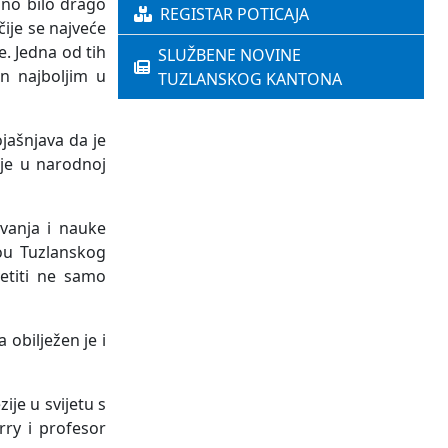
bno bilo drago
REGISTAR POTICAJA
čije se najveće
e. Jedna od tih
SLUŽBENE NOVINE
en najboljim u
TUZLANSKOG KANTONA
ojašnjava da je
ije u narodnoj
ovanja i nauke
vou Tuzlanskog
vetiti ne samo
 obilježen je i
ije u svijetu s
rry i profesor