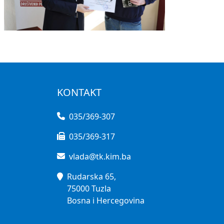
KONTAKT
035/369-307
035/369-317
vlada@tk.kim.ba
Rudarska 65,
75000 Tuzla
Bosna i Hercegovina