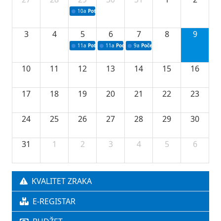
10a
Potpisivanje ugovora sa neprofitnim organizacijama
3
4
5
6
7
8
9
11a
Potpisivanje ugovora o stipendijama za srednjoškolce
11a
Podrška razvoju vodne infrastrukture u Tu
9a
Početak izgradnje nove fiskultur
10
11
12
13
14
15
16
17
18
19
20
21
22
23
24
25
26
27
28
29
30
31
1
2
3
4
5
6
KVALITET ZRAKA
E-REGISTAR