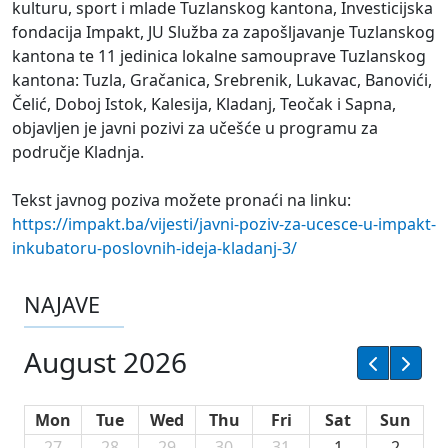
kulturu, sport i mlade Tuzlanskog kantona, Investicijska
fondacija Impakt, JU Služba za zapošljavanje Tuzlanskog
kantona te 11 jedinica lokalne samouprave Tuzlanskog
kantona: Tuzla, Gračanica, Srebrenik, Lukavac, Banovići,
Čelić, Doboj Istok, Kalesija, Kladanj, Teočak i Sapna,
objavljen je javni pozivi za učešće u programu za
područje Kladnja.
Tekst javnog poziva možete pronaći na linku:
https://impakt.ba/vijesti/javni-poziv-za-ucesce-u-impakt-
inkubatoru-poslovnih-ideja-kladanj-3/
NAJAVE
August 2026
Mon
Tue
Wed
Thu
Fri
Sat
Sun
27
28
29
30
31
1
2