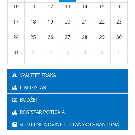
10
11
12
13
14
15
16
17
18
19
20
21
22
23
24
25
26
27
28
29
30
31
1
2
3
4
5
6
KVALITET ZRAKA
E-REGISTAR
BUDŽET
REGISTAR POTICAJA
SLUŽBENE NOVINE TUZLANSKOG KANTONA