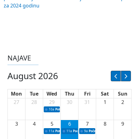
za 2024 godinu
NAJAVE
August 2026
Mon
Tue
Wed
Thu
Fri
Sat
Sun
27
28
29
30
31
1
2
10a
Potpisivanje ugovora sa neprofitnim organizacijama
3
4
5
6
7
8
9
11a
Potpisivanje ugovora o stipendijama za srednjoškolce
11a
Podrška razvoju vodne infrastrukture u Tu
9a
Početak izgradnje nove fiskultur