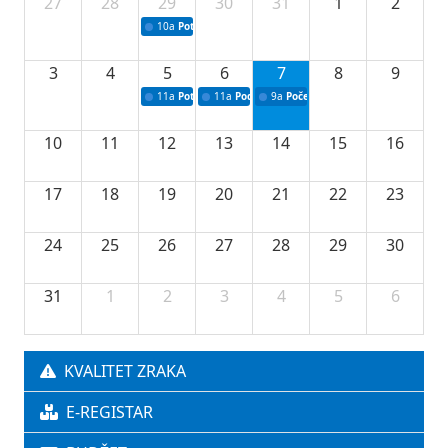
27
28
29
30
31
1
2
10a
Potpisivanje ugovora sa neprofitnim organizacijama
3
4
5
6
7
8
9
11a
Potpisivanje ugovora o stipendijama za srednjoškolce
11a
Podrška razvoju vodne infrastrukture u Tu
9a
Početak izgradnje nove fiskultur
10
11
12
13
14
15
16
17
18
19
20
21
22
23
24
25
26
27
28
29
30
31
1
2
3
4
5
6
KVALITET ZRAKA
E-REGISTAR