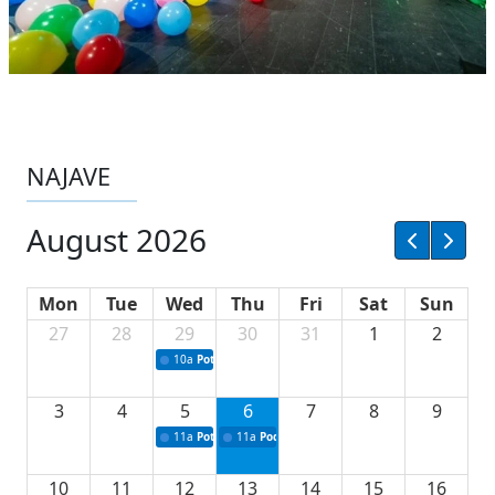
NAJAVE
August 2026
Mon
Tue
Wed
Thu
Fri
Sat
Sun
27
28
29
30
31
1
2
10a
Potpisivanje ugovora sa neprofitnim organizacijama
3
4
5
6
7
8
9
11a
Potpisivanje ugovora o stipendijama za srednjoškolce
11a
Podrška razvoju vodne infrastrukture u Tu
10
11
12
13
14
15
16