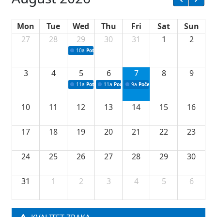
Mon
Tue
Wed
Thu
Fri
Sat
Sun
27
28
29
30
31
1
2
10a
Potpisivanje ugovora sa neprofitnim organizacijama
3
4
5
6
7
8
9
11a
Potpisivanje ugovora o stipendijama za srednjoškolce
11a
Podrška razvoju vodne infrastrukture u Tu
9a
Početak izgradnje nove fiskultur
10
11
12
13
14
15
16
17
18
19
20
21
22
23
24
25
26
27
28
29
30
31
1
2
3
4
5
6