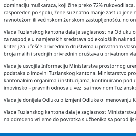
dominaciju muškaraca, koji čine preko 72% rukovodilaca. 
raspoređen po spolu, žene su znatno manje zastupljene na p
ravnotežom ili većinskom ženskom zastupljenošću, no oni 
Vlada Tuzlanskog kantona dala je saglasnost na Odluku o
za raspodjelu namjenskih sredstava od ekoloških naknada
kriterij za učešće privrednim društvima u privatnom vlasn
broja malih i srednjih privrednih društava u privatnom vla
Vlada je usvojila Informaciju Ministarstva prostornog ure
podataka o imovini Tuzlanskog kantona. Ministarstvo pros
kantonalnim organima i institucijama, kontinuirano poduzim
imovinsko – pravnih odnosa u vezi sa imovinom Tuzlansk
Vlada je donijela Odluku o izmjeni Odluke o imenovanju K
Vlada Tuzlanskog kantona dala je saglasnost Ministarstv
na određeno vrijeme do povratka službenika sa porodiljsko