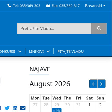
Bosanski
Tel:
035/369-303
Fax:
035/369-317
KONKURSI
LINKOVI
PITAJTE VLADU
NAJAVE
g
August 2026
Mon
Tue
Wed
Thu
Fri
Sat
Sun
27
28
29
30
31
1
2
10a
Potpisivanje ugovora sa neprofitnim or