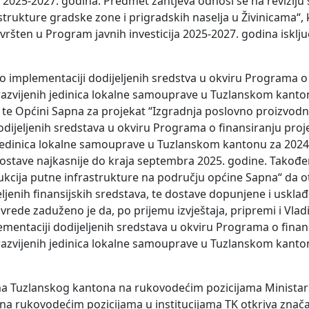
 2025-2027. godina. Predmet zahtjeva odnosi se na reviziju 
rukture gradske zone i prigradskih naselja u Živinicama“, k
ršten u Program javnih investicija 2025-2027. godina isklju
o implementaciji dodijeljenih sredstva u okviru Programa o
nerazvijenih jedinica lokalne samouprave u Tuzlanskom kanto
 te Općini Sapna za projekat “Izgradnja poslovno proizvod
dijeljenih sredstava u okviru Programa o finansiranju proj
ih jedinica lokalne samouprave u Tuzlanskom kantonu za 202
 dostave najkasnije do kraja septembra 2025. godine. Takođe
ukcija putne infrastrukture na području općine Sapna“ da 
jenih finansijskih sredstava, te dostave dopunjene i usklađ
vrede zaduženo je da, po prijemu izvještaja, pripremi i Vla
mentaciji dodijeljenih sredstava u okviru Programa o finan
nerazvijenih jedinica lokalne samouprave u Tuzlanskom kanto
jama Tuzlanskog kantona na rukovodećim pozicijama Ministar
h na rukovodećim pozicijama u institucijama TK otkriva znač