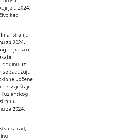
statusa
oji je u 2024.
čivo kao
 finansiranju
nu za 2024.
nog objekta u
ekata
4. godinu uz
r se zadužuju
otklone uočene
ene izvještaje
di Tuzlanskog
siranju
nu za 2024.
stva za rad,
ajnu