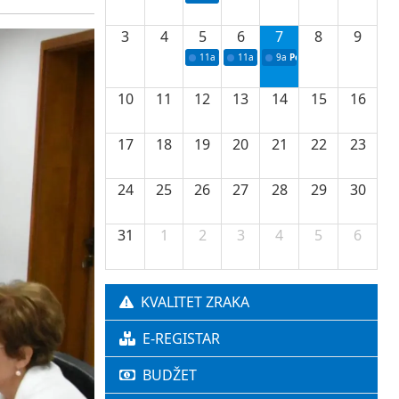
3
4
5
6
7
8
9
11a
Potpisivanje ugovora o stipendijama za 
11a
Podrška razvoju vodne infrastr
9a
Početak izgradnje nove f
10
11
12
13
14
15
16
17
18
19
20
21
22
23
24
25
26
27
28
29
30
31
1
2
3
4
5
6
KVALITET ZRAKA
E-REGISTAR
BUDŽET