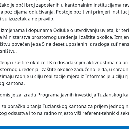
Iako je opći broj zaposlenih u kantonalnim institucijama r
ozicijama odlučivanja. Postoje pozitivni primjeri instituci
su izuzetak a ne pravilo.
 izmjenama i dopunama Odluke o utvrđivanju uvjeta, kriteri
 Ministarstva prostornog uređenja i zaštite okolice. Izmj
ištvu povećan je sa 5 na deset uposlenih iz razloga sufinan
sništvu.
đenja i zaštite okolice TK o dosadašnjim aktivnostima na pri
tornog uređenja i zaštite okolice zaduženo je da, u saradn
aju radnje u cilju realizacije mjera iz Informacije u cilju r
og kantona.
omisije za izradu Programa javnih investicija Tuzlanskog k
u za boračka pitanja Tuzlanskog kantona za prijem jednog 
g odsustva i to na radno mjesto viši referent-tehnički sekr