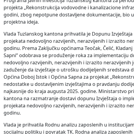
Programa javnih investicija Tuzlanskog kantona za period
projekta „Rekonstrukcija vodovodne i kanalizacione infrast
godini, zbog nepotpune dostavljene dokumentacije, bio uv
projektna ideja.
Vlada Tuzlanskog kantona prihvatila je Dopunu Izvještaja 
projekata nedovoljno razvijenih, nerazvijenih i izrazito 
godinu. Prema Zaključku općinama Teočak, Čelić, Kladanj
Sapni” odobrava se produženje roka za implementaciju do
nedovoljno razvijenih, nerazvijenih i izrazito nerazvijen
zaduženje da izvještaje o utrošku dodijeljenih sredstava
Općina Doboj Istok i Općina Sapna za projekat „Rekonstr
nedostatke u dostavljenim izvještajima o pravdanju dodijel
najkasnije do kraja augusta 2025. godine. Ministarstvo pri
kantona na razmatranje dostavi dopunu Izvještaja o imple
projekata nedovoljno razvijenih, nerazvijenih i izrazito 
godinu.
Vlada je prihvatila Rodnu analizu zaposlenih u instituci
socijalnu politiku i povratak TK. Rodna analiza zaposleni