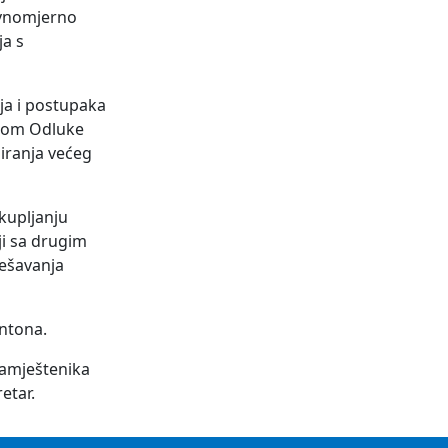
avnomjerno
ja s
ja i postupaka
enom Odluke
siranja većeg
kupljanju
ji sa drugim
ješavanja
antona.
namještenika
etar.