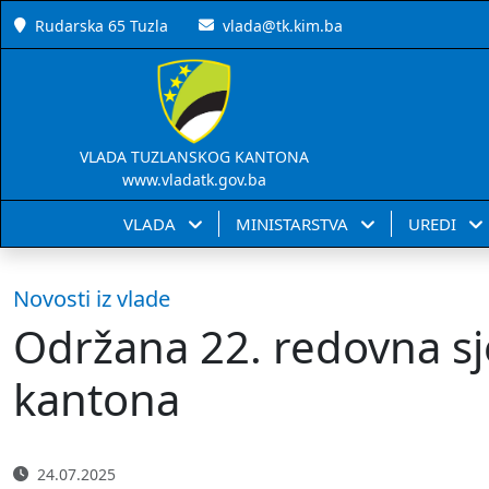
Rudarska 65 Tuzla
vlada@tk.kim.ba
VLADA TUZLANSKOG KANTONA
www.vladatk.gov.ba
VLADA
MINISTARSTVA
UREDI
Novosti iz vlade
Održana 22. redovna sj
kantona
24.07.2025