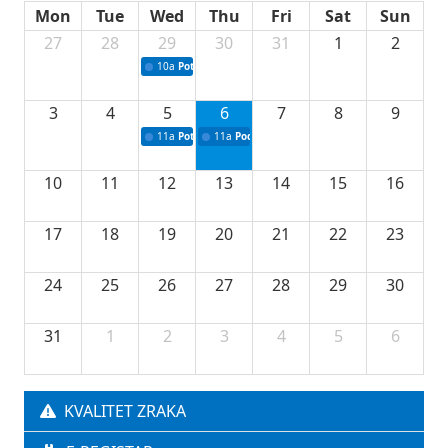
Mon
Tue
Wed
Thu
Fri
Sat
Sun
27
28
29
30
31
1
2
10a
Potpisivanje ugovora sa neprofitnim organizacijama
3
4
5
6
7
8
9
11a
Potpisivanje ugovora o stipendijama za srednjoškolce
11a
Podrška razvoju vodne infrastrukture u Tu
10
11
12
13
14
15
16
17
18
19
20
21
22
23
24
25
26
27
28
29
30
31
1
2
3
4
5
6
KVALITET ZRAKA