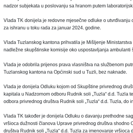
nadzor subjekata u poslovanju sa hranom putem laboratorijskih
Vlada TK donijela je redovne mjesečne odluke o utvrđivanju 
za ishranu u toku rada za januar 2024. godine.
Vlada Tuzlanskog kantona prihvatila je Mišljenje Ministarstv
nadležne skupštinske komisije oko uspostavljanja ambulanti 
Vlada je odobrila prijenos prava vlasništva na službenom pu
Tuzlanskog kantona na Općinski sud u Tuzli, bez naknade.
Vlada je donijela Odluku kojom od Skupštine privrednog društv
kapitala u Nadzornom odboru Rudnik soli „Tuzla“ d.d. Tuzla 
odbora privrednog društva Rudnik soli „Tuzla“ d.d. Tuzla, do
Vlada TK također je donijela Odluku o davanju prethodne sagl
vršioca dužnosti članova Uprave privrednog društva shodno 
društva Rudnik soli „Tuzla“ d.d. Tuzla za imenovanje vršioc