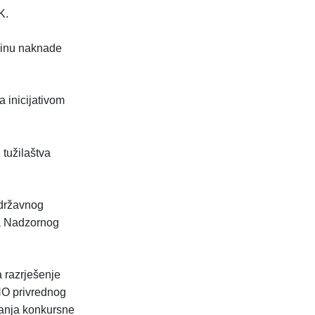
TK.
isinu naknade
 inicijativom
tužilaštva
 državnog
va Nadzornog
 razrješenje
NO privrednog
čanja konkursne