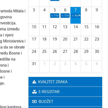
3
4
5
6
7
8
9
ramoda Mitala i
11a
Potpisivanje ugovora o stipendijama za 
11a
Podrška razvoju vodne infrastr
9a
Početak izgradnje nove f
egovina
vesticija.
10
11
12
13
14
15
16
zuma između
 i njeni
17
18
19
20
21
22
23
g Ministarstva i
ja da se obrate
24
25
26
27
28
29
30
zmeđu Bosne i
jedište na
31
1
2
3
4
5
6
osna i
Bosne i
e i
KVALITET ZRAKA
je.
E-REGISTAR
BUDŽET
skog kantona.