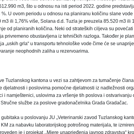
.612.990 m3, što u odnosu na isti period 2022. godine predstavl
,86 %. U ovom periodu u odnosu na planiranu količinu slane vo
m3 ili 1,76% više, Solana d.d. Tuzla je preuzela 85.520 m3 ili 
 od planiranih količina. Neki od strateških ciljeva su povećat
dnja privremeno obustavljena iz tehničkih razloga. Također je pla
a „uskih grla“ u transportu tehnološke vode čime će se unaprijedi
stvaranje neophodnih zaliha u rezervoarima.
prave Tuzlanskog kantona u vezi sa zahtjevom za tumačenje član
djelatnosti i poslovima pomoćne djelatnosti iz nadležnosti or
 i namještenici, uslovima za vršenje tih poslova i ostvarivanju
 Stručne službe za poslove gradonačelnika Grada Gradačac.
 gubitaka u poslovanju JU „Veterinarski zavod Tuzlanskog kant
KM za nabavku laboratorijskog potrošnog materijala, te izmire
oveden je i projekat ,,Mjere unaprjeđenja javnog zdravstva“ kro