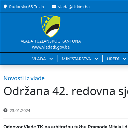
Rudarska 65 Tuzla
vlada@tk.kim.ba
VLADA TUZLANSKOG KANTONA
www.vladatk.gov.ba
VLADA
MINISTARSTVA
UREDI
Novosti iz vlade
Održana 42. redovna sj
23.01.2024
Odgovor Vlade TK na arbitražnu tužbu Pramoda Mitala i d