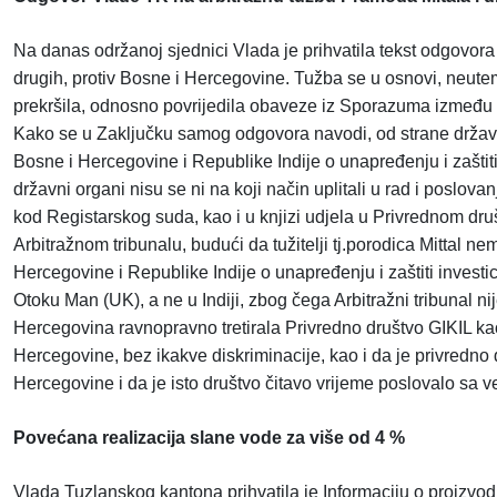
Na danas održanoj sjednici Vlada je prihvatila tekst odgovor
drugih, protiv Bosne i Hercegovine. Tužba se u osnovi, neute
prekršila, odnosno povrijedila obaveze iz Sporazuma između Bo
Kako se u Zaključku samog odgovora navodi, od strane držav
Bosne i Hercegovine i Republike Indije o unapređenju i zaštit
državni organi nisu se ni na koji način uplitali u rad i poslov
kod Registarskog suda, kao i u knjizi udjela u Privrednom druš
Arbitražnom tribunalu, budući da tužitelji tj.porodica Mittal
Hercegovine i Republike Indije o unapređenju i zaštiti invest
Otoku Man (UK), a ne u Indiji, zbog čega Arbitražni tribunal n
Hercegovina ravnopravno tretirala Privredno društvo GIKIL k
Hercegovine, bez ikakve diskriminacije, kao i da je privredn
Hercegovine i da je isto društvo čitavo vrijeme poslovalo sa 
Povećana realizacija slane vode za više od 4 %
Vlada Tuzlanskog kantona prihvatila je Informaciju o proizvo