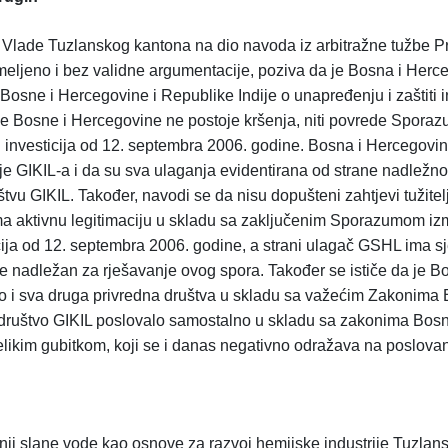
a Vlade Tuzlanskog kantona na dio navoda iz arbitražne tužbe P
meljeno i bez validne argumentacije, poziva da je Bosna i Herc
sne i Hercegovine i Republike Indije o unapređenju i zaštiti in
e Bosne i Hercegovine ne postoje kršenja, niti povrede Spora
i investicija od 12. septembra 2006. godine. Bosna i Hercegovina
anje GIKIL-a i da su sva ulaganja evidentirana od strane nadležno
tvu GIKIL. Također, navodi se da nisu dopušteni zahtjevi tužitel
 nema aktivnu legitimaciju u skladu sa zaključenim Sporazumom i
icija od 12. septembra 2006. godine, a strani ulagač GSHL ima s
ije nadležan za rješavanje ovog spora. Također se ističe da je B
ao i sva druga privredna društva u skladu sa važećim Zakonima 
o društvo GIKIL poslovalo samostalno u skladu sa zakonima Bosn
velikim gubitkom, koji se i danas negativno odražava na poslovan
dnji slane vode kao osnove za razvoj hemijske industrije Tuzlan