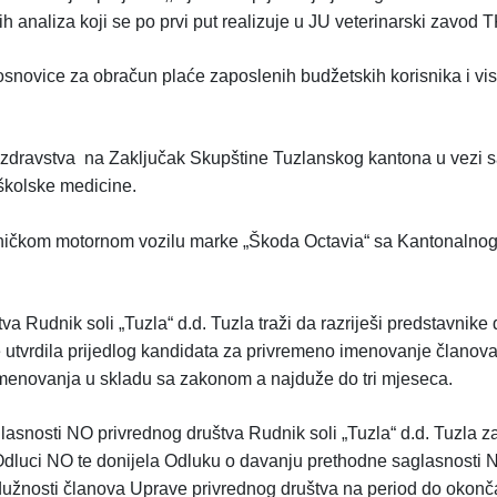
 analiza koji se po prvi put realizuje u JU veterinarski zavod 
osnovice za obračun plaće zaposlenih budžetskih korisnika i v
a zdravstva na Zaključak Skupštine Tuzlanskog kantona u vezi sa
školske medicine.
tničkom motornom vozilu marke „Škoda Octavia“ sa Kantonalnog 
a Rudnik soli „Tuzla“ d.d. Tuzla traži da razriješi predstavnike
te utvrdila prijedlog kandidata za privremeno imenovanje člano
 imenovanja u skladu sa zakonom a najduže do tri mjeseca.
asnosti NO privrednog društva Rudnik soli „Tuzla“ d.d. Tuzla za
Odluci NO te donijela Odluku o davanju prethodne saglasnosti 
a dužnosti članova Uprave privrednog društva na period do okon