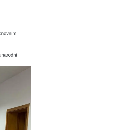
osnovnim i
unarodni