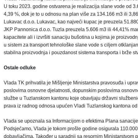
U toku 2023. godine ostvarena je realizacija slane vode od 3
4,39 %, dok je to u odnosu na plan više za 134.166 m3 ili 3
Lukavac d.o.o. Lukavac, kao najveći kupac je preuzela 51.880 
JKP Pannonica d.o.o. Tuzla preuzela 5.606 m3 ili 44,41% manje
kapacitete ali i izvršiti sanaciju bušotina u kojima je proizvo
u sistem za transport tehnološke slane vode s ciljem otklanjanj
stabilna proizvodnja i pouzdanost sistema transporta i brže 
Ostale odluke
Vlada TK prihvatila je Mišljenje Ministarstva pravosuđa i u
poslovima osnovne djelatnosti, dopunskim poslovima osnovne 
službe u Tuzlanskom kantonu koje obavljaju državni službenici
prava iz radnog odnosa upućen Vladi Tuzlanskog kantona od
Vlada se upoznala sa Informacijom o efektima Plana sanacije
Podsjećamo, Vlada je tokom prošle godine osigurala 110.000 
dobavljačima. Također u saradnji sa resornim Ministarstvom pr