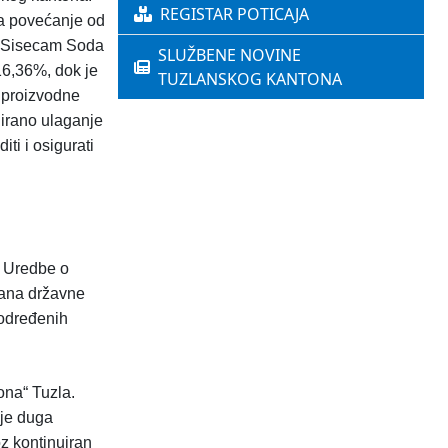
REGISTAR POTICAJA
ja povećanje od
de Sisecam Soda
SLUŽBENE NOVINE
16,36%, dok je
TUZLANSKOG KANTONA
i proizvodne
nirano ulaganje
ti i osigurati
a Uredbe o
gana državne
 određenih
ona“ Tuzla.
nje duga
z kontinuiran