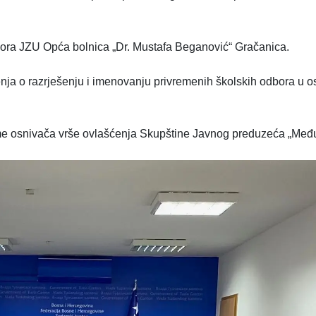
ora JZU Opća bolnica „Dr. Mustafa Beganović“ Gračanica.
šenja o razrješenju i imenovanju privremenih školskih odbora u 
ime osnivača vrše ovlašćenja Skupštine Javnog preduzeća „Međ