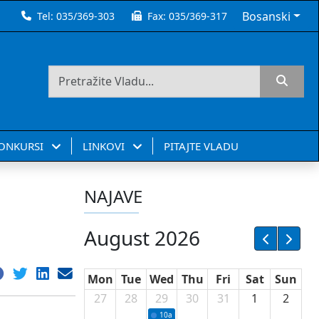
Bosanski
Tel:
035/369-303
Fax:
035/369-317
KONKURSI
LINKOVI
PITAJTE VLADU
NAJAVE
August 2026
Mon
Tue
Wed
Thu
Fri
Sat
Sun
27
28
29
30
31
1
2
10a
Potpisivanje ugovora sa neprofitnim or