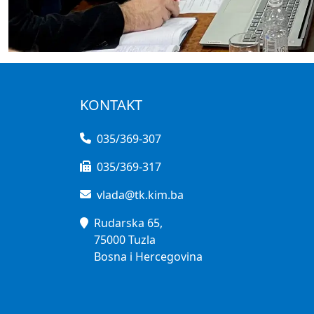
KONTAKT
035/369-307
035/369-317
vlada@tk.kim.ba
Rudarska 65,
75000 Tuzla
Bosna i Hercegovina