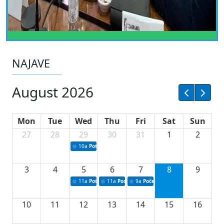
NAJAVE
August 2026
Mon
Tue
Wed
Thu
Fri
Sat
Sun
27
28
29
30
31
1
2
10a
Potpisivanje ugovora sa neprofitnim organizacijama
3
4
5
6
7
8
9
11a
Potpisivanje ugovora o stipendijama za srednjoškolce
11a
Podrška razvoju vodne infrastrukture u Tu
9a
Početak izgradnje nove fiskultur
10
11
12
13
14
15
16