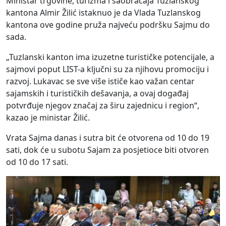
Ministar trgovine, turizma i saobraćaja Tuzlanskog
kantona Almir Žilić istaknuo je da Vlada Tuzlanskog
kantona ove godine pruža najveću podršku Sajmu do
sada.
„Tuzlanski kanton ima izuzetne turističke potencijale, a
sajmovi poput LIST-a ključni su za njihovu promociju i
razvoj. Lukavac se sve više ističe kao važan centar
sajamskih i turističkih dešavanja, a ovaj događaj
potvrđuje njegov značaj za širu zajednicu i region“,
kazao je ministar Žilić.
Vrata Sajma danas i sutra bit će otvorena od 10 do 19
sati, dok će u subotu Sajam za posjetioce biti otvoren
od 10 do 17 sati.