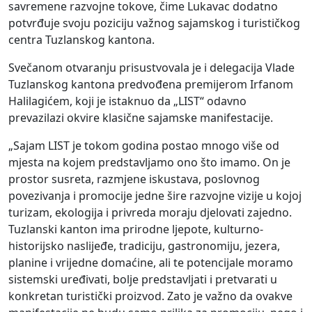
savremene razvojne tokove, čime Lukavac dodatno
potvrđuje svoju poziciju važnog sajamskog i turističkog
centra Tuzlanskog kantona.
Svečanom otvaranju prisustvovala je i delegacija Vlade
Tuzlanskog kantona predvođena premijerom Irfanom
Halilagićem, koji je istaknuo da „LIST“ odavno
prevazilazi okvire klasične sajamske manifestacije.
„Sajam LIST je tokom godina postao mnogo više od
mjesta na kojem predstavljamo ono što imamo. On je
prostor susreta, razmjene iskustava, poslovnog
povezivanja i promocije jedne šire razvojne vizije u kojoj
turizam, ekologija i privreda moraju djelovati zajedno.
Tuzlanski kanton ima prirodne ljepote, kulturno-
historijsko naslijeđe, tradiciju, gastronomiju, jezera,
planine i vrijedne domaćine, ali te potencijale moramo
sistemski uređivati, bolje predstavljati i pretvarati u
konkretan turistički proizvod. Zato je važno da ovakve