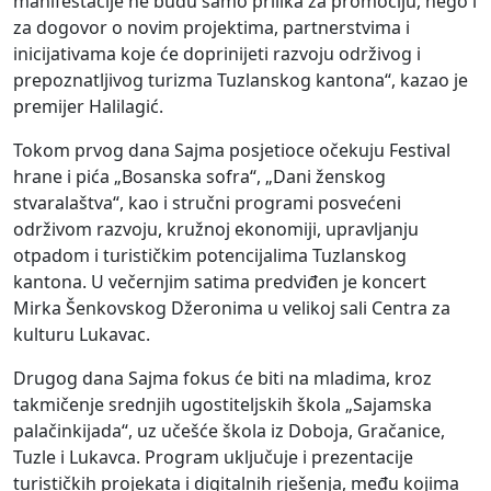
manifestacije ne budu samo prilika za promociju, nego i
za dogovor o novim projektima, partnerstvima i
inicijativama koje će doprinijeti razvoju održivog i
prepoznatljivog turizma Tuzlanskog kantona“, kazao je
premijer Halilagić.
Tokom prvog dana Sajma posjetioce očekuju Festival
hrane i pića „Bosanska sofra“, „Dani ženskog
stvaralaštva“, kao i stručni programi posvećeni
održivom razvoju, kružnoj ekonomiji, upravljanju
otpadom i turističkim potencijalima Tuzlanskog
kantona. U večernjim satima predviđen je koncert
Mirka Šenkovskog Džeronima u velikoj sali Centra za
kulturu Lukavac.
Drugog dana Sajma fokus će biti na mladima, kroz
takmičenje srednjih ugostiteljskih škola „Sajamska
palačinkijada“, uz učešće škola iz Doboja, Gračanice,
Tuzle i Lukavca. Program uključuje i prezentacije
turističkih projekata i digitalnih rješenja, među kojima