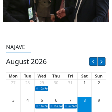
NAJAVE
August 2026
Mon
Tue
Wed
Thu
Fri
Sat
Sun
27
28
29
30
31
1
2
10a
Potpisivanje ugovora sa neprofitnim organizacijama
3
4
5
6
7
8
9
11a
Potpisivanje ugovora o stipendijama za srednjoškolce
11a
Podrška razvoju vodne infrastrukture u Tu
9a
Početak izgradnje nove fiskultur