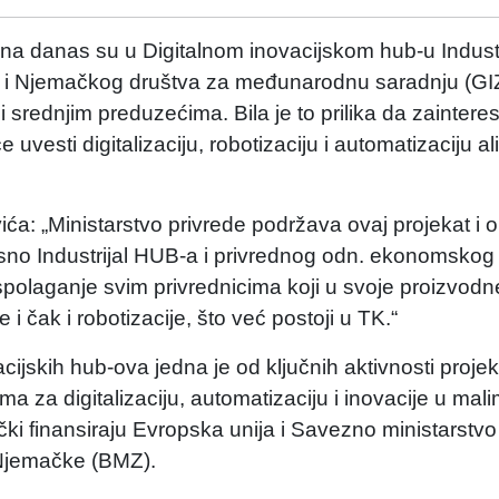
ona danas su u Digitalnom inovacijskom hub-u Indust
BiH i Njemačkog društva za međunarodnu saradnju (
srednjim preduzećima. Bila je to prilika da zaintere
vesti digitalizaciju, robotizaciju i automatizaciju ali
a: „Ministarstvo privrede podržava ovaj projekat i o
osno Industrijal HUB-a i privrednog odn. ekonomskog
aspolaganje svim privrednicima koji u svoje proizvod
e i čak i robotizacije, što već postoji u TK.“
cijskih hub-ova jedna je od ključnih aktivnosti projek
ma za digitalizaciju, automatizaciju i inovacije u mali
i finansiraju Evropska unija i Savezno ministarstvo
Njemačke (BMZ).