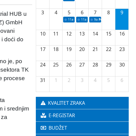
3
4
5
6
7
8
9
rial HUB u
11a
Potpisivanje ugovora o stipendijama za 
11a
Podrška razvoju vodne infrastr
9a
Početak izgradnje nove f
GIZ) GmbH
sovani
10
11
12
13
14
15
16
 i doći do
17
18
19
20
21
22
23
no je, po
24
25
26
27
28
29
30
 sektora TK
ne procese
31
1
2
3
4
5
6
ta
KVALITET ZRAKA
m i srednjim
E-REGISTAR
 za
BUDŽET