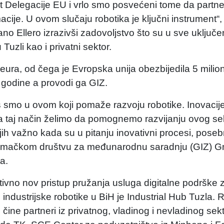
tet Delegacije EU i vrlo smo posvećeni tome da partne
je. U ovom slučaju robotika je ključni instrument“,
no Ellero izrazivši zadovoljstvo što su u sve uključ
 Tuzli kao i privatni sektor.
 eura, od čega je Evropska unija obezbijedila 5 milio
. godine a provodi ga GIZ.
s smo u ovom koji pomaže razvoju robotike. Inovacije
a taj način želimo da pomognemo razvijanju ovog se
h važno kada su u pitanju inovativni procesi, posebn
Njemačkom društvu za međunarodnu saradnju (GIZ)
a.
ativno nov pristup pružanja usluga digitalne podrške 
industrijske robotike u BiH je Industrial Hub Tuzla. Ri
čine partneri iz privatnog, vladinog i nevladinog sek