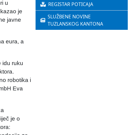
ri u
REGISTAR POTICAJA
 kazao je
SLUŽBENE NOVINE
ene javne
TUZLANSKOG KANTONA
na eura, a
 idu ruku
ktora.
o robotika i
 GmbH Eva
za
ječ je o
tora: