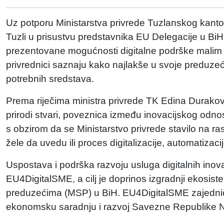
Uz potporu Ministarstva privrede Tuzlanskog kant
Tuzli u prisustvu predstavnika EU Delegacije u 
prezentovane mogućnosti digitalne podrške malim i 
privrednici saznaju kako najlakše u svoje preduzeće u
potrebnih sredstava.
Prema riječima ministra privrede TK Edina Duraković
prirodi stvari, poveznica između inovacijskog odn
s obzirom da se Ministarstvo privrede stavilo na r
žele da uvedu ili proces digitalizacije, automatizacij
Uspostava i podrška razvoju usluga digitalnih inova
EU4DigitalSME, a cilj je doprinos izgradnji ekosiste
preduzećima (MSP) u BiH. EU4DigitalSME zajedničk
ekonomsku saradnju i razvoj Savezne Republike 