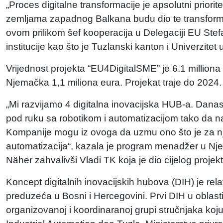
„Proces digitalne transformacije je apsolutni priori
zemljama zapadnog Balkana budu dio te transformaci
ovom prilikom šef kooperacija u Delegaciji EU Stefa
institucije kao što je Tuzlanski kanton i Univerzitet u
Vrijednost projekta “EU4DigitalSME” je 6.1 milliona
Njemačka 1,1 miliona eura. Projekat traje do 2024
„Mi razvijamo 4 digitalna inovacijska HUB-a. Dana
pod ruku sa robotikom i automatizacijom tako da n
Kompanije mogu iz ovoga da uzmu ono što je za nji
automatizacija“, kazala je program menadžer u 
Näher zahvalivši Vladi TK koja je dio cijelog projekt
Koncept digitalnih inovacijskih hubova (DIH) je rel
preduzeća u Bosni i Hercegovini. Prvi DIH u oblasti 
organizovanoj i koordinaranoj grupi stručnjaka koju 