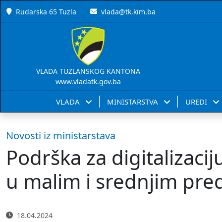
Rudarska 65 Tuzla
vlada@tk.kim.ba
VLADA TUZLANSKOG KANTONA
www.vladatk.gov.ba
VLADA
MINISTARSTVA
UREDI
Novosti iz ministarstava
Podrška za digitalizacij
u malim i srednjim pr
18.04.2024