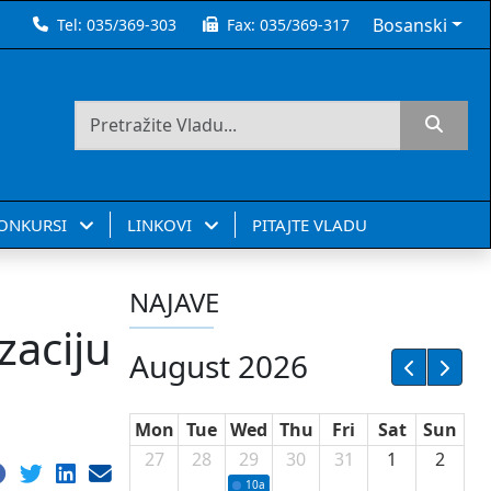
Bosanski
Tel:
035/369-303
Fax:
035/369-317
KONKURSI
LINKOVI
PITAJTE VLADU
NAJAVE
zaciju
August 2026
Mon
Tue
Wed
Thu
Fri
Sat
Sun
27
28
29
30
31
1
2
10a
Potpisivanje ugovora sa neprofitnim or