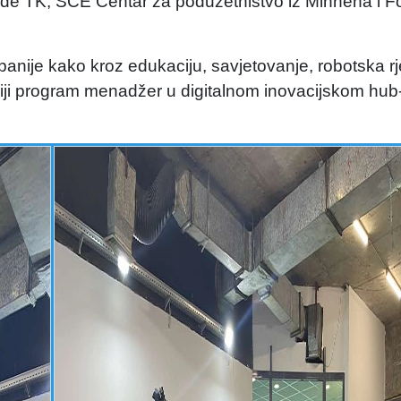
vrede TK, SCE Centar za poduzetništvo iz Minhena i F
ije kako kroz edukaciju, savjetovanje, robotska rje
ciji program menadžer u digitalnom inovacijskom hub-