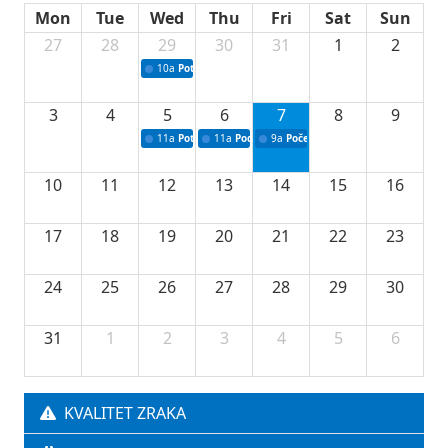
Mon
Tue
Wed
Thu
Fri
Sat
Sun
27
28
29
30
31
1
2
10a
Potpisivanje ugovora sa neprofitnim organizacijama
3
4
5
6
7
8
9
11a
Potpisivanje ugovora o stipendijama za srednjoškolce
11a
Podrška razvoju vodne infrastrukture u Tu
9a
Početak izgradnje nove fiskultur
10
11
12
13
14
15
16
17
18
19
20
21
22
23
24
25
26
27
28
29
30
31
1
2
3
4
5
6
KVALITET ZRAKA