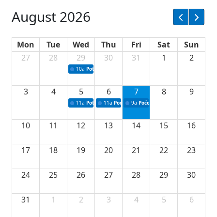
August 2026
Mon
Tue
Wed
Thu
Fri
Sat
Sun
27
28
29
30
31
1
2
10a
Potpisivanje ugovora sa neprofitnim organizacijama
3
4
5
6
7
8
9
11a
Potpisivanje ugovora o stipendijama za srednjoškolce
11a
Podrška razvoju vodne infrastrukture u Tu
9a
Početak izgradnje nove fiskultur
10
11
12
13
14
15
16
17
18
19
20
21
22
23
24
25
26
27
28
29
30
31
1
2
3
4
5
6