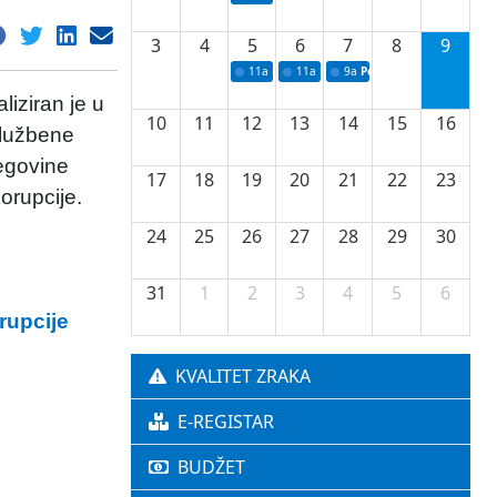
3
4
5
6
7
8
9
11a
Potpisivanje ugovora o stipendijama za 
11a
Podrška razvoju vodne infrastr
9a
Početak izgradnje nove f
iziran je u
10
11
12
13
14
15
16
Službene
cegovine
17
18
19
20
21
22
23
orupcije.
24
25
26
27
28
29
30
31
1
2
3
4
5
6
rupcije
KVALITET ZRAKA
E-REGISTAR
BUDŽET