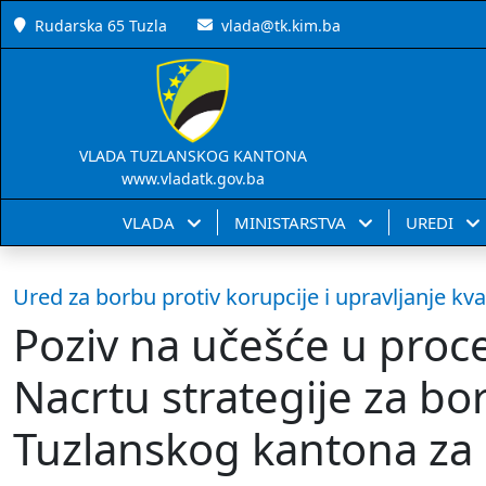
Rudarska 65 Tuzla
vlada@tk.kim.ba
VLADA TUZLANSKOG KANTONA
www.vladatk.gov.ba
VLADA
MINISTARSTVA
UREDI
Ured za borbu protiv korupcije i upravljanje kv
Poziv na učešće u proce
Nacrtu strategije za bo
Tuzlanskog kantona za