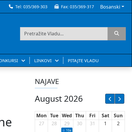
Bosanski
Tel:
035/369-303
Fax:
035/369-317
KONKURSI
LINKOVI
PITAJTE VLADU
NAJAVE
August 2026
Mon
Tue
Wed
Thu
Fri
Sat
Sun
ine
27
28
29
30
31
1
2
10a
Potpisivanje ugovora sa neprofitnim or