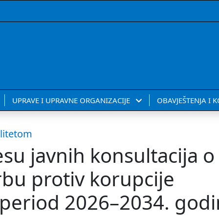
UPRAVE I UPRAVNE ORGANIZACIJE
OBAVJEŠTENJA I 
alitetom
su javnih konsultacija o
rbu protiv korupcije
 period 2026–2034. god