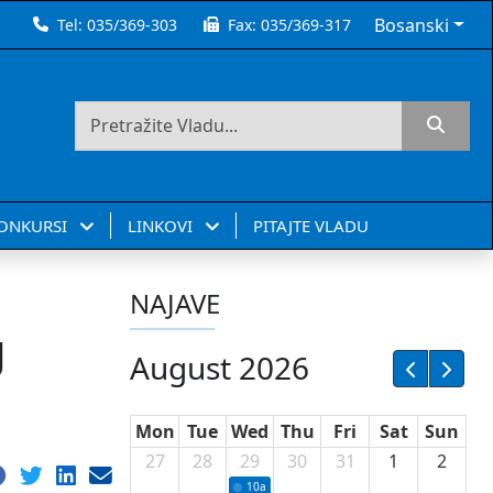
Bosanski
Tel:
035/369-303
Fax:
035/369-317
KONKURSI
LINKOVI
PITAJTE VLADU
NAJAVE
g
August 2026
Mon
Tue
Wed
Thu
Fri
Sat
Sun
27
28
29
30
31
1
2
10a
Potpisivanje ugovora sa neprofitnim or