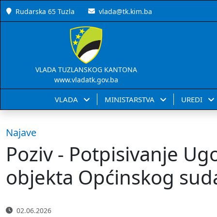
Rudarska 65 Tuzla
vlada@tk.kim.ba
VLADA TUZLANSKOG KANTONA
www.vladatk.gov.ba
VLADA
MINISTARSTVA
UREDI
Najave
Poziv - Potpisivanje Ug
objekta Općinskog sud
02.06.2026