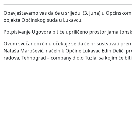
Obavještavamo vas da će u srijedu, (3. juna) u Općinskom
objekta Općinskog suda u Lukavcu.
Potpisivanje Ugovora bit će upriličeno prostorijama tons
Ovom svečanom činu očekuje se da će prisustvovati premij
Nataša Marošević, načelnik Općine Lukavac Edin Delić, pr
radova, Tehnograd – company d.o.o Tuzla, sa kojim će biti