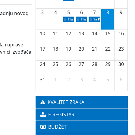
3
4
5
6
7
8
9
gradnju novog
11a
Potpisivanje ugovora o stipendijama za 
11a
Podrška razvoju vodne infrastr
9a
Početak izgradnje nove f
10
11
12
13
14
15
16
a i uprave
17
18
19
20
21
22
23
vnici izvođača
24
25
26
27
28
29
30
31
1
2
3
4
5
6
KVALITET ZRAKA
E-REGISTAR
BUDŽET