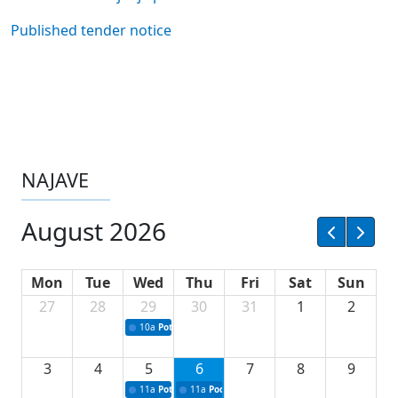
Published tender notice
NAJAVE
August 2026
Mon
Tue
Wed
Thu
Fri
Sat
Sun
27
28
29
30
31
1
2
10a
Potpisivanje ugovora sa neprofitnim organizacijama
3
4
5
6
7
8
9
11a
Potpisivanje ugovora o stipendijama za srednjoškolce
11a
Podrška razvoju vodne infrastrukture u Tu