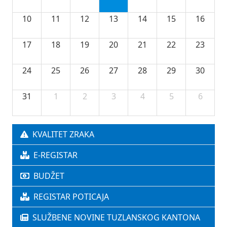
10
11
12
13
14
15
16
17
18
19
20
21
22
23
24
25
26
27
28
29
30
31
1
2
3
4
5
6
KVALITET ZRAKA
E-REGISTAR
BUDŽET
REGISTAR POTICAJA
SLUŽBENE NOVINE TUZLANSKOG KANTONA