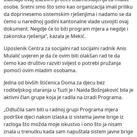
osobe. Sretni smo što smo kao organizacija imali priliku
da doprinesemo sistemskim rješenjima i nadamo se da
ćemo u narednoj godini kantonalne vlade usvojiti ovaj
dokument. Negdje će to biti program mjera a negdje i
zakonska rješenja“, kazala je Mekić.
Uposlenik Centra za socijalni rad socijalni radnik Anis
Mulalić uvjeren je da će ovim biti olakšan rad te da
ćemo kao društvo razviti svijest o potrebi pružanja
pomoći ovim mladim osobama.
Jedna od bivših štićenica Doma za djecu bez
roditeljskog staranja u Tuzli je i Naida Bošnjaković bila je
aktivni član grupe koja je radila na izradi Programa.
„Odlučila sam biti u radnoj grupi Programa mjera
podrške djeci nakon izlaska iz sistema javne brige iz
razloga što možda moje iskustvo i ono što ja nisam
znala u trenutku kada sam napuštala sistem javne brige