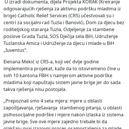
U izradi dokumenta, dijela Projekta KORAK (Kreiranje
odgovarajućih rješenja za aktivnu podršku mladima iz
brige) Catholic Relief Services (CRS) učestvovali su i
centri za socijalni rad Tuzla i Banovići, Dom za djecu bez
roditeljskog staranja Tuzla, Odjeljenje za stambene
poslove Grada Tuzla, SOS Dječija sela BiH, Udruženje
Tuzlanska Amica i Udruženje za djecu i mlade u BiH
„Iuventus“.
Đenana Mekić iz CRS-a, koji već dvije godine
implementira projekat, kaže da to istovremeno čine u
svih 10 kantona FBiH s namjerom aktivne podrške
mladima koji napuštaju sistem javne brige jer do sada
takva rješenja nisu postojala.
„Prepoznali smo 4 seta mjera: mjere u oblasti
zapošljavanja, rješavanja stambenog pitanja, u oblasti
psihosocijalne podrške i mjere nakon izlaska iz sistema
javne brige. Sve ove mjere zajedno trebale bi da
olakšaju ovaj izazovni proces osamostaljenja za mlade