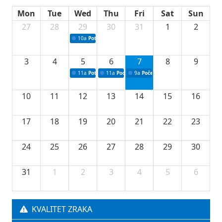
Mon
Tue
Wed
Thu
Fri
Sat
Sun
27
28
29
30
31
1
2
10a
Potpisivanje ugovora sa neprofitnim organizacijama
3
4
5
6
7
8
9
11a
Potpisivanje ugovora o stipendijama za srednjoškolce
11a
Podrška razvoju vodne infrastrukture u Tu
9a
Početak izgradnje nove fiskultur
10
11
12
13
14
15
16
17
18
19
20
21
22
23
24
25
26
27
28
29
30
31
1
2
3
4
5
6
KVALITET ZRAKA