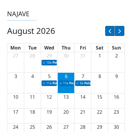
NAJAVE
August 2026
Mon
Tue
Wed
Thu
Fri
Sat
Sun
27
28
29
30
31
1
2
10a
Potpisivanje ugovora sa neprofitnim organizacijama
3
4
5
6
7
8
9
11a
Potpisivanje ugovora o stipendijama za srednjoškolce
11a
Podrška razvoju vodne infrastrukture u Tu
9a
Početak izgradnje nove fiskultur
10
11
12
13
14
15
16
17
18
19
20
21
22
23
24
25
26
27
28
29
30