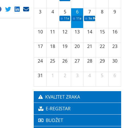
3
4
5
6
7
8
9
11a
Potpisivanje ugovora o stipendijama za 
11a
Podrška razvoju vodne infrastr
9a
Početak izgradnje nove f
10
11
12
13
14
15
16
17
18
19
20
21
22
23
24
25
26
27
28
29
30
31
1
2
3
4
5
6
KVALITET ZRAKA
E-REGISTAR
BUDŽET