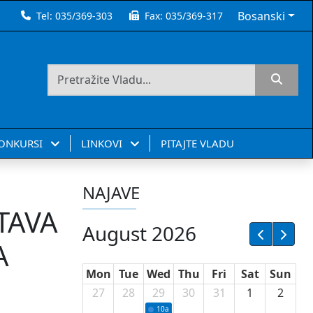
Bosanski
Tel:
035/369-303
Fax:
035/369-317
KONKURSI
LINKOVI
PITAJTE VLADU
NAJAVE
TAVA
August 2026
A
Mon
Tue
Wed
Thu
Fri
Sat
Sun
27
28
29
30
31
1
2
10a
Potpisivanje ugovora sa neprofitnim or