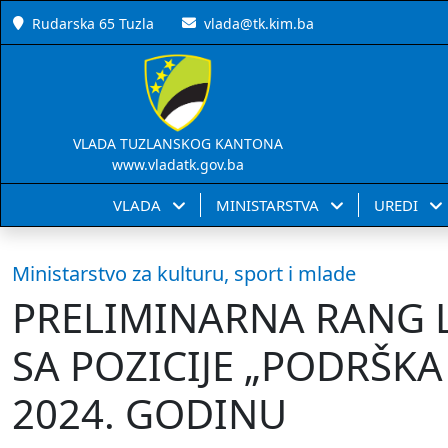
Rudarska 65 Tuzla
vlada@tk.kim.ba
VLADA TUZLANSKOG KANTONA
www.vladatk.gov.ba
VLADA
MINISTARSTVA
UREDI
Ministarstvo za kulturu, sport i mlade
PRELIMINARNA RANG L
SA POZICIJE „PODRŠKA
2024. GODINU