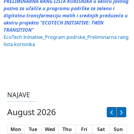
PRELIMINARNA RANG LISTA KORISNIKA u okviru Javnog
poziva za učešće u programu podrške za zelenu i
digitalnu transformaciju malih i srednjih preduzeća u
okviru projekta "ECOTECH INITIATIVE: TWIN
TRANSITION"
EcoTech Initiative_Program podrske_Preliminarna rang
lista korisnika
NAJAVE
August 2026
Mon
Tue
Wed
Thu
Fri
Sat
Sun