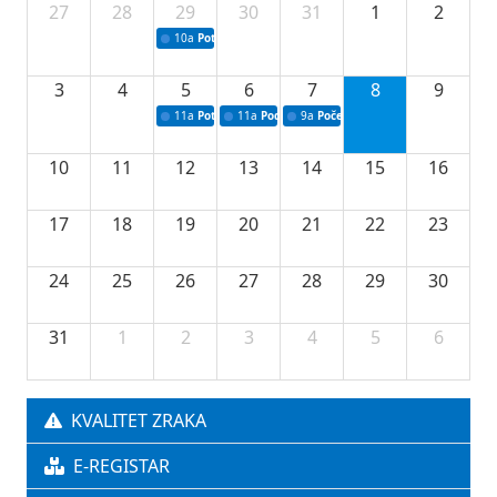
27
28
29
30
31
1
2
10a
Potpisivanje ugovora sa neprofitnim organizacijama
3
4
5
6
7
8
9
11a
Potpisivanje ugovora o stipendijama za srednjoškolce
11a
Podrška razvoju vodne infrastrukture u Tu
9a
Početak izgradnje nove fiskultur
10
11
12
13
14
15
16
17
18
19
20
21
22
23
24
25
26
27
28
29
30
31
1
2
3
4
5
6
KVALITET ZRAKA
E-REGISTAR