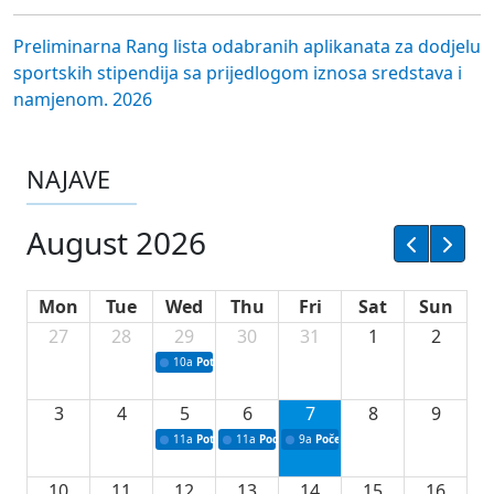
Preliminarna Rang lista odabranih aplikanata za dodjelu
sportskih stipendija sa prijedlogom iznosa sredstava i
namjenom. 2026
NAJAVE
August 2026
Mon
Tue
Wed
Thu
Fri
Sat
Sun
27
28
29
30
31
1
2
10a
Potpisivanje ugovora sa neprofitnim organizacijama
3
4
5
6
7
8
9
11a
Potpisivanje ugovora o stipendijama za srednjoškolce
11a
Podrška razvoju vodne infrastrukture u Tu
9a
Početak izgradnje nove fiskultur
10
11
12
13
14
15
16