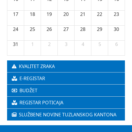
17
18
19
20
21
22
23
24
25
26
27
28
29
30
31
1
2
3
4
5
6
KVALITET ZRAKA
E-REGISTAR
BUDŽET
REGISTAR POTICAJA
SLUŽBENE NOVINE TUZLANSKOG KANTONA