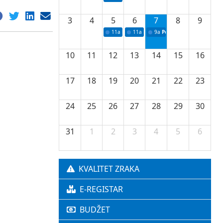
3
4
5
6
7
8
9
11a
Potpisivanje ugovora o stipendijama za 
11a
Podrška razvoju vodne infrastr
9a
Početak izgradnje nove f
10
11
12
13
14
15
16
17
18
19
20
21
22
23
24
25
26
27
28
29
30
31
1
2
3
4
5
6
KVALITET ZRAKA
E-REGISTAR
BUDŽET