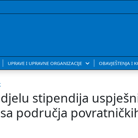
UPRAVE I UPRAVNE ORGANIZACIJE
OBAVJEŠTENJA I 
k
odjelu stipendija uspješ
sa područja povratnički