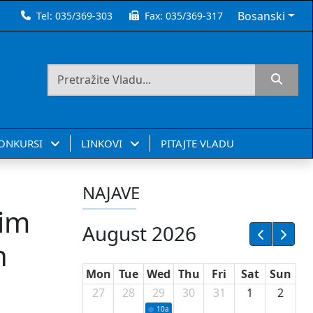
Bosanski
Tel:
035/369-303
Fax:
035/369-317
KONKURSI
LINKOVI
PITAJTE VLADU
NAJAVE
nim
August 2026
h
Mon
Tue
Wed
Thu
Fri
Sat
Sun
27
28
29
30
31
1
2
10a
Potpisivanje ugovora sa neprofitnim or