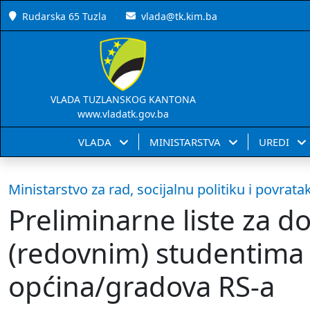
Rudarska 65 Tuzla
vlada@tk.kim.ba
VLADA TUZLANSKOG KANTONA
www.vladatk.gov.ba
VLADA
MINISTARSTVA
UREDI
Ministarstvo za rad, socijalnu politiku i povrata
Preliminarne liste za d
(redovnim) studentima 
općina/gradova RS-a