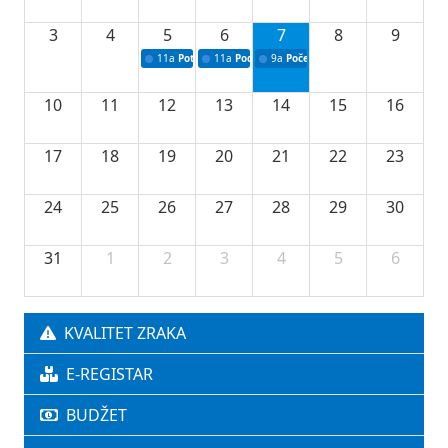
3
4
5
6
7
8
9
11a
Potpisivanje ugovora o stipendijama za srednjoškolce
11a
Podrška razvoju vodne infrastrukture u Tu
9a
Početak izgradnje nove fiskultur
10
11
12
13
14
15
16
17
18
19
20
21
22
23
24
25
26
27
28
29
30
31
1
2
3
4
5
6
KVALITET ZRAKA
E-REGISTAR
BUDŽET