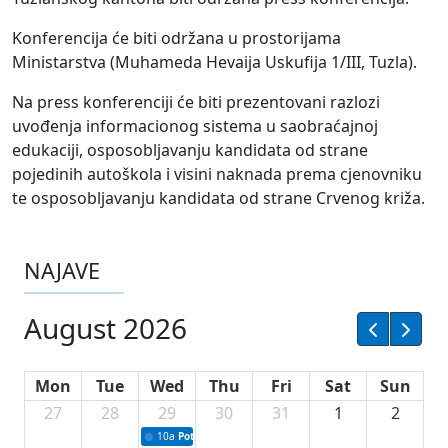
Konferencija će biti održana u prostorijama
Ministarstva (Muhameda Hevaija Uskufija 1/III, Tuzla).
Na press konferenciji će biti prezentovani razlozi
uvođenja informacionog sistema u saobraćajnoj
edukaciji, osposobljavanju kandidata od strane
pojedinih autoškola i visini naknada prema cjenovniku
te osposobljavanju kandidata od strane Crvenog križa.
NAJAVE
August 2026
Mon
Tue
Wed
Thu
Fri
Sat
Sun
27
28
29
30
31
1
2
10a
Potpisivanje ugovora sa neprofitnim organizacijama