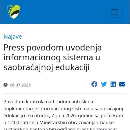
Najave
Press povodom uvođenja
informacionog sistema u
saobraćajnoj edukaciji
06.07.2026
Povodom kontrola nad radom autoškola i
implementacije informacionog sistema u saobraćajnoj
edukaciji će u utorak, 7. jula 2026. godine sa početkom
u 12:00 sati će u Ministarstvu obrazovanja i nauke
Tuzlanskog kantona biti održana press konferencija.