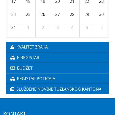
17
18
19
20
21
22
23
24
25
26
27
28
29
30
31
1
2
3
4
5
6
KVALITET ZRAKA
E-REGISTAR
BUDŽET
REGISTAR POTICAJA
SLUŽBENE NOVINE TUZLANSKOG KANTONA
KONTAKT