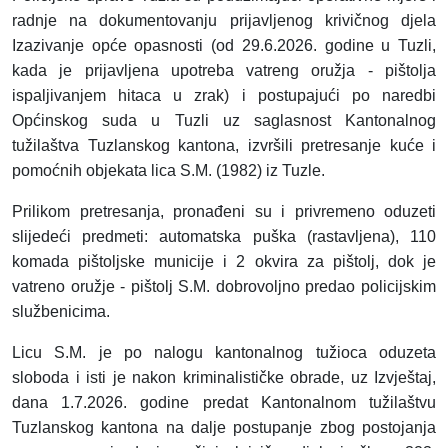
radnje na dokumentovanju prijavljenog krivičnog djela
Izazivanje opće opasnosti (od 29.6.2026. godine u Tuzli,
kada je prijavljena upotreba vatreng oružja - pištolja
ispaljivanjem hitaca u zrak) i postupajući po naredbi
Općinskog suda u Tuzli uz saglasnost Kantonalnog
tužilaštva Tuzlanskog kantona, izvršili pretresanje kuće i
pomoćnih objekata lica S.M. (1982) iz Tuzle.
Prilikom pretresanja, pronađeni su i privremeno oduzeti
slijedeći predmeti: automatska puška (rastavljena), 110
komada pištoljske municije i 2 okvira za pištolj, dok je
vatreno oružje - pištolj S.M. dobrovoljno predao policijskim
službenicima.
Licu S.M. je po nalogu kantonalnog tužioca oduzeta
sloboda i isti je nakon kriminalističke obrade, uz Izvještaj,
dana 1.7.2026. godine predat Kantonalnom tužilaštvu
Tuzlanskog kantona na dalje postupanje zbog postojanja