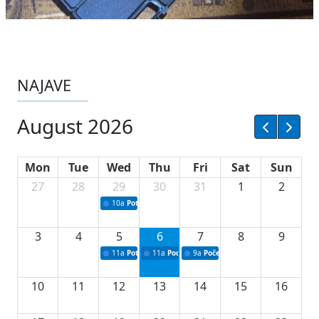
NAJAVE
August 2026
Mon
Tue
Wed
Thu
Fri
Sat
Sun
27
28
29
30
31
1
2
10a
Potpisivanje ugovora sa neprofitnim organizacijama
3
4
5
6
7
8
9
11a
Potpisivanje ugovora o stipendijama za srednjoškolce
11a
Podrška razvoju vodne infrastrukture u Tu
9a
Početak izgradnje nove fiskultur
10
11
12
13
14
15
16