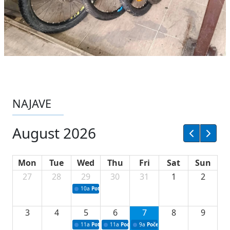
NAJAVE
August 2026
Mon
Tue
Wed
Thu
Fri
Sat
Sun
27
28
29
30
31
1
2
10a
Potpisivanje ugovora sa neprofitnim organizacijama
3
4
5
6
7
8
9
11a
Potpisivanje ugovora o stipendijama za srednjoškolce
11a
Podrška razvoju vodne infrastrukture u Tu
9a
Početak izgradnje nove fiskultur