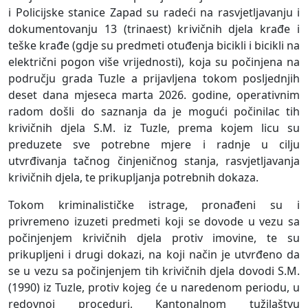
i Policijske stanice Zapad su radeći na rasvjetljavanju i
dokumentovanju 13 (trinaest) krivičnih djela krađe i
teške krađe (gdje su predmeti otuđenja bicikli i bicikli na
električni pogon više vrijednosti), koja su počinjena na
području grada Tuzle a prijavljena tokom posljednjih
deset dana mjeseca marta 2026. godine, operativnim
radom došli do saznanja da je mogući počinilac tih
krivičnih djela S.M. iz Tuzle, prema kojem licu su
preduzete sve potrebne mjere i radnje u cilju
utvrđivanja tačnog činjeničnog stanja, rasvjetljavanja
krivičnih djela, te prikupljanja potrebnih dokaza.
Tokom kriminalističke istrage, pronađeni su i
privremeno izuzeti predmeti koji se dovode u vezu sa
počinjenjem krivičnih djela protiv imovine, te su
prikupljeni i drugi dokazi, na koji način je utvrđeno da
se u vezu sa počinjenjem tih krivičnih djela dovodi S.M.
(1990) iz Tuzle, protiv kojeg će u naredenom periodu, u
redovnoj proceduri, Kantonalnom tužilaštvu