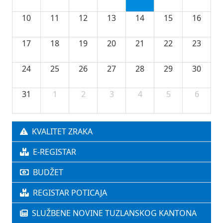
10
11
12
13
14
15
16
17
18
19
20
21
22
23
24
25
26
27
28
29
30
31
1
2
3
4
5
6
KVALITET ZRAKA
E-REGISTAR
BUDŽET
REGISTAR POTICAJA
SLUŽBENE NOVINE TUZLANSKOG KANTONA