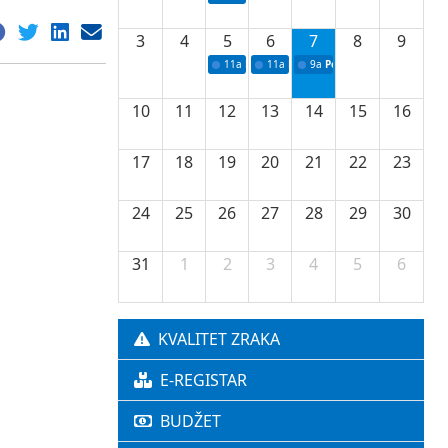
3
4
5
6
7
8
9
11a
Potpisivanje ugovora o stipendijama za 
11a
Podrška razvoju vodne infrastr
9a
Početak izgradnje nove f
10
11
12
13
14
15
16
17
18
19
20
21
22
23
24
25
26
27
28
29
30
31
1
2
3
4
5
6
KVALITET ZRAKA
E-REGISTAR
BUDŽET