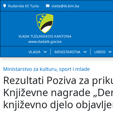
Rudarska 65 Tuzla
vlada@tk.kim.ba
VLADA TUZLANSKOG KANTONA
www.vladatk.gov.ba
VLADA
MINISTARSTVA
UREDI
Ministarstvo za kulturu, sport i mlade
Rezultati Poziva za prik
Književne nagrade „Derv
književno djelo objavlj