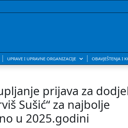
UPRAVE I UPRAVNE ORGANIZACIJE
OBAVJEŠTENJA I 
upljanje prijava za dodje
iš Sušić“ za najbolje
eno u 2025.godini