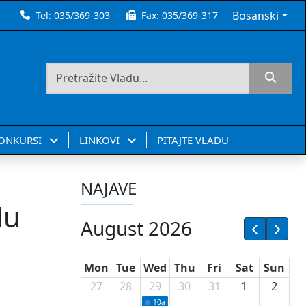
Bosanski
Tel:
035/369-303
Fax:
035/369-317
KONKURSI
LINKOVI
PITAJTE VLADU
NAJAVE
lu
August 2026
Mon
Tue
Wed
Thu
Fri
Sat
Sun
27
28
29
30
31
1
2
10a
Potpisivanje ugovora sa neprofitnim or