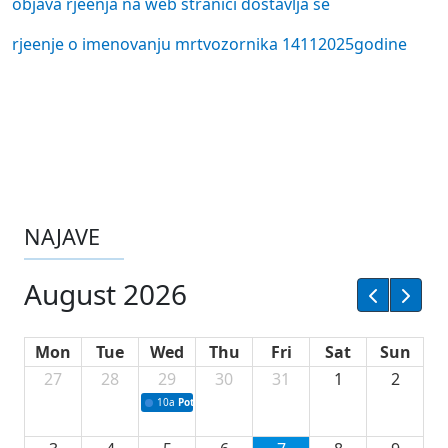
objava rjeenja na web stranici dostavlja se
rjeenje o imenovanju mrtvozornika 14112025godine
NAJAVE
August 2026
Mon
Tue
Wed
Thu
Fri
Sat
Sun
27
28
29
30
31
1
2
10a
Potpisivanje ugovora sa neprofitnim organizacijama