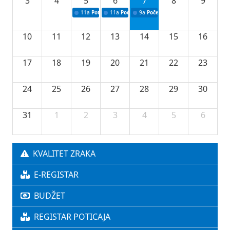
3
4
5
6
7
8
9
11a
Potpisivanje ugovora o stipendijama za srednjoškolce
11a
Podrška razvoju vodne infrastrukture u Tu
9a
Početak izgradnje nove fiskultur
10
11
12
13
14
15
16
17
18
19
20
21
22
23
24
25
26
27
28
29
30
31
1
2
3
4
5
6
KVALITET ZRAKA
E-REGISTAR
BUDŽET
REGISTAR POTICAJA