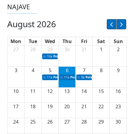
NAJAVE
August 2026
Mon
Tue
Wed
Thu
Fri
Sat
Sun
27
28
29
30
31
1
2
10a
Potpisivanje ugovora sa neprofitnim organizacijama
3
4
5
6
7
8
9
11a
Potpisivanje ugovora o stipendijama za srednjoškolce
11a
Podrška razvoju vodne infrastrukture u Tu
9a
Početak izgradnje nove fiskultur
10
11
12
13
14
15
16
17
18
19
20
21
22
23
24
25
26
27
28
29
30