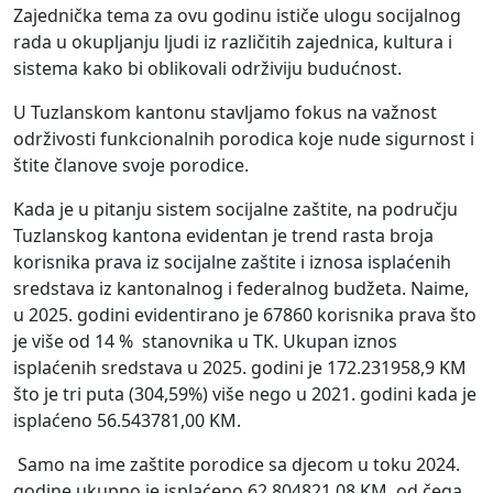
Zajednička tema za ovu godinu ističe ulogu socijalnog
rada u okupljanju ljudi iz različitih zajednica, kultura i
sistema kako bi oblikovali održiviju budućnost.
U Tuzlanskom kantonu stavljamo fokus na važnost
održivosti funkcionalnih porodica koje nude sigurnost i
štite članove svoje porodice.
Kada je u pitanju sistem socijalne zaštite, na području
Tuzlanskog kantona evidentan je trend rasta broja
korisnika prava iz socijalne zaštite i iznosa isplaćenih
sredstava iz kantonalnog i federalnog budžeta. Naime,
u 2025. godini evidentirano je 67860 korisnika prava što
je više od 14 % stanovnika u TK. Ukupan iznos
isplaćenih sredstava u 2025. godini je 172.231958,9 KM
što je tri puta (304,59%) više nego u 2021. godini kada je
isplaćeno 56.543781,00 KM.
Samo na ime zaštite porodice sa djecom u toku 2024.
godine ukupno je isplaćeno 62.804821,08 KM, od čega