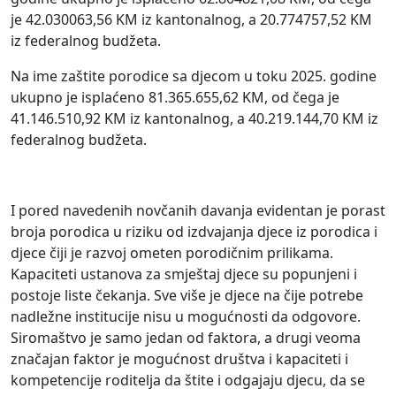
je 42.030063,56 KM iz kantonalnog, a 20.774757,52 KM
iz federalnog budžeta.
Na ime zaštite porodice sa djecom u toku 2025. godine
ukupno je isplaćeno 81.365.655,62 KM, od čega je
41.146.510,92 KM iz kantonalnog, a 40.219.144,70 KM iz
federalnog budžeta.
I pored navedenih novčanih davanja evidentan je porast
broja porodica u riziku od izdvajanja djece iz porodica i
djece čiji je razvoj ometen porodičnim prilikama.
Kapaciteti ustanova za smještaj djece su popunjeni i
postoje liste čekanja. Sve više je djece na čije potrebe
nadležne institucije nisu u mogućnosti da odgovore.
Siromaštvo je samo jedan od faktora, a drugi veoma
značajan faktor je mogućnost društva i kapaciteti i
kompetencije roditelja da štite i odgajaju djecu, da se