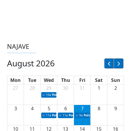
NAJAVE
August 2026
Mon
Tue
Wed
Thu
Fri
Sat
Sun
27
28
29
30
31
1
2
10a
Potpisivanje ugovora sa neprofitnim organizacijama
3
4
5
6
7
8
9
11a
Potpisivanje ugovora o stipendijama za srednjoškolce
11a
Podrška razvoju vodne infrastrukture u Tu
9a
Početak izgradnje nove fiskultur
10
11
12
13
14
15
16