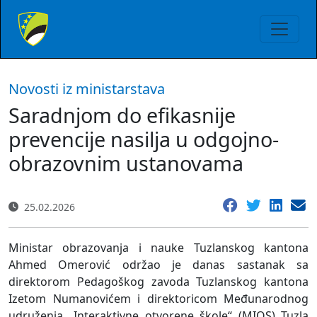
Novosti iz ministarstava
Saradnjom do efikasnije
prevencije nasilja u odgojno-
obrazovnim ustanovama
25.02.2026
Ministar obrazovanja i nauke Tuzlanskog kantona
Ahmed Omerović održao je danas sastanak sa
direktorom Pedagoškog zavoda Tuzlanskog kantona
Izetom Numanovićem i direktoricom Međunarodnog
udruženja „Interaktivne otvorene škole“ (MIOS) Tuzla