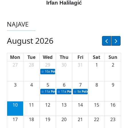
Irfan Halilagić
NAJAVE
August 2026
Mon
Tue
Wed
Thu
Fri
Sat
Sun
27
28
29
30
31
1
2
10a
Potpisivanje ugovora sa neprofitnim organizacijama
3
4
5
6
7
8
9
11a
Potpisivanje ugovora o stipendijama za srednjoškolce
11a
Podrška razvoju vodne infrastrukture u Tu
9a
Početak izgradnje nove fiskultur
10
11
12
13
14
15
16
17
18
19
20
21
22
23