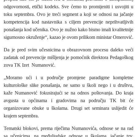
odgovornosti, etički kodeks. Sve ćemo to promijeniti i usvojiti u
toku septembra. Ovo je treći segment a koji se odnosi na jačanje
kompetencija kod nastavnika s ciljem prevencije neprihvatljivih
ponašanja kod učenika. Ovo je nužno kako bismo imali kvalitetnije
sigurnosno okruženje“, kazao je ovom prilikom ministar Omerović.
Da je pred svim učesnicima u obrazovnom procesu daleko veći
zadatak od prevencije mišljenja je pomoćnik direktora Pedagoškog
zova TK Izet Numanović.
„Moramo ući i u područje promjene paradigme kompletne
kulturološke slike ponašanja, ne samo u školi nego i u društvu,
kaže Numanović fokusirajući se na odnos poštovanja. Do kraja
avgusta u općinama i gradovima na području TK bit će
organizovane obuke u školama. Drugi set seminara uslijedit će
krajem septembra.
Tematski blokovi, prema riječima Numanovića, odnose se na rad
sa učenicima, na međuljudske odnose u školama, jačanje tzv.