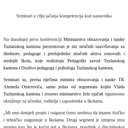
Seminari u cilju jačanja kompetencija kod nastavnika
Na današnjoj press konferenciji
Ministarstva obrazovanja i nauke
Tuzlanskog kantona
prezentovan je niz stručnih usavršavanja za
direktore, pedagoge i predsjednike stručnih aktiva osnovnih i
srednjih škola, koje realiziraju Pedagoški zavod Tuzlanskog
kantona i Društvo pedagoga i psihologa Tuzlanskog kantona.
Seminari su, prema riječima ministra obrazovanja i nauke TK
Ahmeda Omerovića, samo jedan od segmenata kojim Vlada
Tuzlanskog kantona i resorno ministarstvo žele ojačati
sigurnosno
okruženje za učenike, roditelje i zaposlenike u školama.
„Mi smo donijeli propis i osigurat ćemo sredstva da imamo fizičko
i tehničko osiguranje u školama. Drugi segment je izmjena niza
propisa kao što je kućni red u školama, pravilnik o disciplinskoj