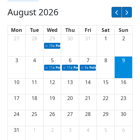
August 2026
Mon
Tue
Wed
Thu
Fri
Sat
Sun
27
28
29
30
31
1
2
10a
Potpisivanje ugovora sa neprofitnim organizacijama
3
4
5
6
7
8
9
11a
Potpisivanje ugovora o stipendijama za srednjoškolce
11a
Podrška razvoju vodne infrastrukture u Tu
9a
Početak izgradnje nove fiskultur
10
11
12
13
14
15
16
17
18
19
20
21
22
23
24
25
26
27
28
29
30
31
1
2
3
4
5
6