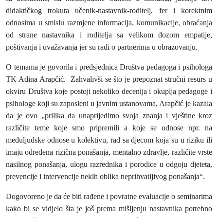
didaktičkog trokuta učenik-nastavnik-roditelj, fer i korektnim
odnosima u smislu razmjene informacija, komunikacije, obraćanja
od strane nastavnika i roditelja sa velikom dozom empatije,
poštivanja i uvažavanja jer su radi o partnerima u obrazovanju.
O temama je govorila i predsjednica Društva pedagoga i psihologa
TK Adina Arapčić. Zahvalivši se što je prepoznat stručni resurs u
okviru Društva koje postoji nekoliko decenija i okuplja pedagoge i
psihologe koji su zaposleni u javnim ustanovama, Arapčić je kazala
da je ovo „prilika da unaprijedimo svoja znanja i vještine kroz
različite teme koje smo pripremili a koje se odnose npr. na
međuljudske odnose u kolektivu, rad sa djecom koja su u riziku ili
imaju određena rizična ponašanja, mentalno zdravlje, različite vrste
nasilnog ponašanja, ulogu razrednika i porodice u odgoju djeteta,
prevencije i intervencije nekih oblika neprihvatljivog ponašanja“.
Dogovoreno je da će biti rađene i povratne evaluacije o seminarima
kako bi se vidjelo šta je još prema mišljenju nastavnika potrebno