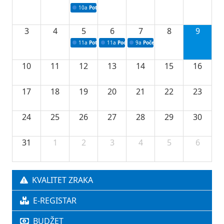
10a
Potpisivanje ugovora sa neprofitnim organizacijama
3
4
5
6
7
8
9
11a
Potpisivanje ugovora o stipendijama za srednjoškolce
11a
Podrška razvoju vodne infrastrukture u Tu
9a
Početak izgradnje nove fiskultur
10
11
12
13
14
15
16
17
18
19
20
21
22
23
24
25
26
27
28
29
30
31
1
2
3
4
5
6
KVALITET ZRAKA
E-REGISTAR
BUDŽET