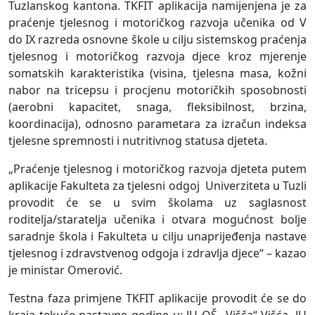
Tuzlanskog kantona. TKFIT aplikacija namijenjena je za
praćenje tjelesnog i motoričkog razvoja učenika od V
do IX razreda osnovne škole u cilju sistemskog praćenja
tjelesnog i motoričkog razvoja djece kroz mjerenje
somatskih karakteristika (visina, tjelesna masa, kožni
nabor na tricepsu i procjenu motoričkih sposobnosti
(aerobni kapacitet, snaga, fleksibilnost, brzina,
koordinacija), odnosno parametara za izračun indeksa
tjelesne spremnosti i nutritivnog statusa djeteta.
„Praćenje tjelesnog i motoričkog razvoja djeteta putem
aplikacije Fakulteta za tjelesni odgoj Univerziteta u Tuzli
provodit će se u svim školama uz saglasnost
roditelja/staratelja učenika i otvara mogućnost bolje
saradnje škola i Fakulteta u cilju unaprijeđenja nastave
tjelesnog i zdravstvenog odgoja i zdravlja djece“ – kazao
je ministar Omerović.
Testna faza primjene TKFIT aplikacije provodit će se do