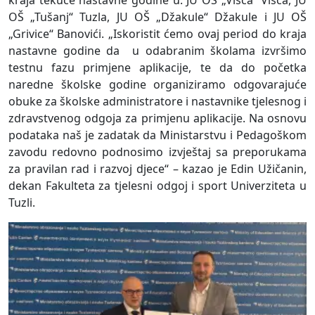
kraja tekuće nastavne godine u: JU OŠ „Višča“ Višća, JU
OŠ „Tušanj“ Tuzla, JU OŠ „Džakule“ Džakule i JU OŠ
„Grivice“ Banovići. „Iskoristit ćemo ovaj period do kraja
nastavne godine da u odabranim školama izvršimo
testnu fazu primjene aplikacije, te da do početka
naredne školske godine organiziramo odgovarajuće
obuke za školske administratore i nastavnike tjelesnog i
zdravstvenog odgoja za primjenu aplikacije. Na osnovu
podataka naš je zadatak da Ministarstvu i Pedagoškom
zavodu redovno podnosimo izvještaj sa preporukama
za pravilan rad i razvoj djece“ – kazao je Edin Užičanin,
dekan Fakulteta za tjelesni odgoj i sport Univerziteta u
Tuzli.