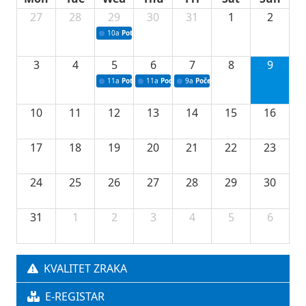
27
28
29
30
31
1
2
10a
Potpisivanje ugovora sa neprofitnim organizacijama
3
4
5
6
7
8
9
11a
Potpisivanje ugovora o stipendijama za srednjoškolce
11a
Podrška razvoju vodne infrastrukture u Tu
9a
Početak izgradnje nove fiskultur
10
11
12
13
14
15
16
17
18
19
20
21
22
23
24
25
26
27
28
29
30
31
1
2
3
4
5
6
KVALITET ZRAKA
E-REGISTAR