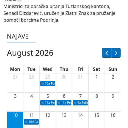
Ministrici za boračka pitanja Tuzlanskog kantona,
Senadi Dizdarević, uručen je Zlatni Znak za pružanje
pomoći borcima Podrinja.
NAJAVE
August 2026
Mon
Tue
Wed
Thu
Fri
Sat
Sun
27
28
29
30
31
1
2
10a
Potpisivanje ugovora sa neprofitnim organizacijama
3
4
5
6
7
8
9
11a
Potpisivanje ugovora o stipendijama za srednjoškolce
11a
Podrška razvoju vodne infrastrukture u Tu
9a
Početak izgradnje nove fiskultur
10
11
12
13
14
15
16
10:30a
Press konferencija povodom 76.redovne sjednice Vlade TK