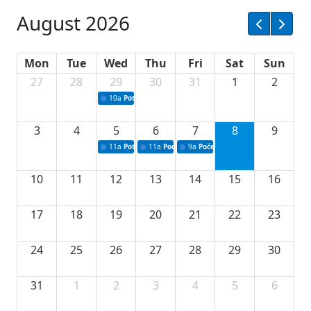
August 2026
Mon
Tue
Wed
Thu
Fri
Sat
Sun
27
28
29
30
31
1
2
10a
Potpisivanje ugovora sa neprofitnim organizacijama
3
4
5
6
7
8
9
11a
Potpisivanje ugovora o stipendijama za srednjoškolce
11a
Podrška razvoju vodne infrastrukture u Tu
9a
Početak izgradnje nove fiskultur
10
11
12
13
14
15
16
17
18
19
20
21
22
23
24
25
26
27
28
29
30
31
1
2
3
4
5
6