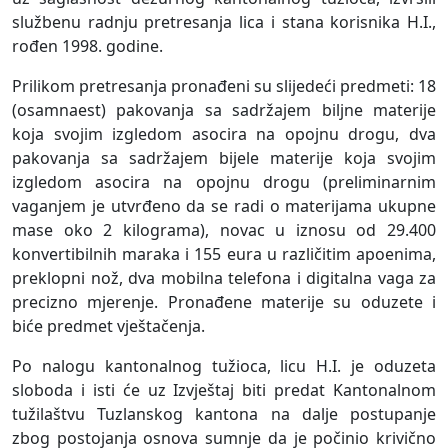
službenu radnju pretresanja lica i stana korisnika H.I.,
rođen 1998. godine.
Prilikom pretresanja pronađeni su slijedeći predmeti: 18
(osamnaest) pakovanja sa sadržajem biljne materije
koja svojim izgledom asocira na opojnu drogu, dva
pakovanja sa sadržajem bijele materije koja svojim
izgledom asocira na opojnu drogu (preliminarnim
vaganjem je utvrđeno da se radi o materijama ukupne
mase oko 2 kilograma), novac u iznosu od 29.400
konvertibilnih maraka i 155 eura u različitim apoenima,
preklopni nož, dva mobilna telefona i digitalna vaga za
precizno mjerenje.
Pronađene materije su oduzete i
biće predmet vještačenja.
Po nalogu kantonalnog tužioca, licu H.I. je oduzeta
sloboda i isti će uz Izvještaj biti predat Kantonalnom
tužilaštvu Tuzlanskog kantona na dalje postupanje
zbog postojanja osnova sumnje da je počinio krivično