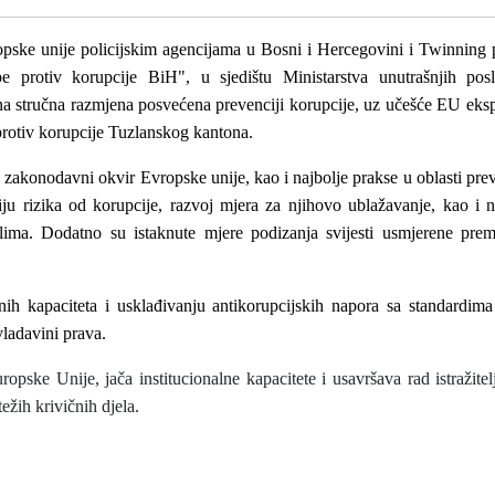
pske unije policijskim agencijama u Bosni i Hercegovini i
Twinning p
be protiv korupcije BiH"
, u
sjedištu Ministarstva unutrašnjih po
na stručna razmjena posvećena prevenciji korupcije, uz učešće EU eks
rotiv korupcije Tuzlanskog kantona.
 zakonodavni okvir Evropske unije, kao i najbolje prakse u oblasti prev
ciju rizika od korupcije, razvoj mjera za njihovo ublažavanje, kao 
lima.
Dodatno su istaknute mjere podizanja svijesti usmjerene prema
nih kapaciteta i usklađivanju antikorupcijskih napora sa standardim
vladavini prava.
ropske Unije,
jača institucionalne kapacitete i usavršava rad istražitel
težih k
rivičnih
djela.