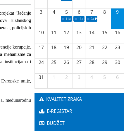
3
4
5
6
7
8
9
rojekat
“
Jačanje
11a
Potpisivanje ugovora o stipendijama za 
11a
Podrška razvoju vodne infrastr
9a
Početak izgradnje nove f
slova Tuzlanskog
per
a
ta, policijskih
10
11
12
13
14
15
16
17
18
19
20
21
22
23
encije korupcije.
i na mehanizme za
 institucijama i
24
25
26
27
28
29
30
31
1
2
3
4
5
6
a Evropske unije,
KVALITET ZRAKA
ja,
međunarodnu
E-REGISTAR
BUDŽET