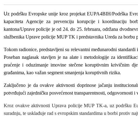
U
z podršku Evropske unije kroz projek
at
EUPA4BIH
/Podrška Evro
kapaciteta Agencije za prevenciju korupcije i koordinaciju bor
kantona/Uprave policije
je od 24. do 25. februara, održana dvodnev
službenika Uprave policije MUP TK i predstavnika Ureda za borbu p
Tokom radionice, predstavljeni su relevantni međunarodni standardi i
Poseban naglasak stavljen je na alate i metodologije za identifika
praćenje i oduzimanje imovine stečene koruptivnim krivičnim dje
građanima, kao važan segment smanjenja koruptivnih rizik
a.
Zaključeno je da ovakve aktivnosti doprinose jačanju institucional
potvrđujući zajedničku posvećenost transparentnosti, odgovornosti i 
Kroz ovakve aktivnosti
Uprava policije MUP TK-a
, uz p
odršku
Eu
suradnju
,
te
usklađuje rad s e
v
ropskim standardima u borbi protiv naj