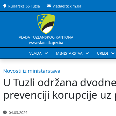
Rudarska 65 Tuzla
vlada@tk.kim.ba
VLADA TUZLANSKOG KANTONA
www.vladatk.gov.ba
VLADA
MINISTARSTVA
UREDI
Novosti iz ministarstava
U Tuzli održana dvodne
prevenciji korupcije u
04.03.2026