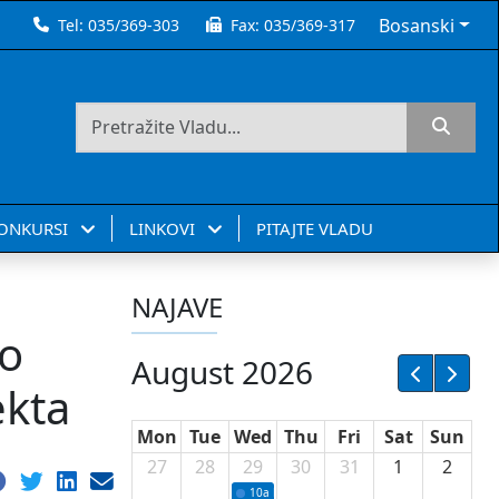
Bosanski
Tel:
035/369-303
Fax:
035/369-317
KONKURSI
LINKOVI
PITAJTE VLADU
NAJAVE
 o
August 2026
ekta
Mon
Tue
Wed
Thu
Fri
Sat
Sun
27
28
29
30
31
1
2
10a
Potpisivanje ugovora sa neprofitnim or