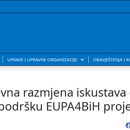
UPRAVE I UPRAVNE ORGANIZACIJE
OBAVJEŠTENJA I 
vna razmjena iskustava
z podršku EUPA4BiH proj