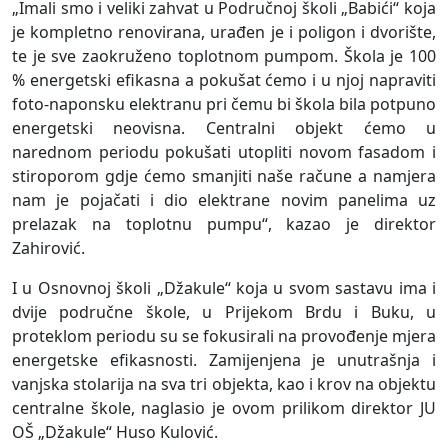
„Imali smo i veliki zahvat u Područnoj školi „Babići“ koja
je kompletno renovirana, urađen je i poligon i dvorište,
te je sve zaokruženo toplotnom pumpom. Škola je 100
% energetski efikasna a pokušat ćemo i u njoj napraviti
foto-naponsku elektranu pri čemu bi škola bila potpuno
energetski neovisna. Centralni objekt ćemo u
narednom periodu pokušati utopliti novom fasadom i
stiroporom gdje ćemo smanjiti naše račune a namjera
nam je pojačati i dio elektrane novim panelima uz
prelazak na toplotnu pumpu“, kazao je direktor
Zahirović.
I u Osnovnoj školi „Džakule“ koja u svom sastavu ima i
dvije područne škole, u Prijekom Brdu i Buku, u
proteklom periodu su se fokusirali na provođenje mjera
energetske efikasnosti. Zamijenjena je unutrašnja i
vanjska stolarija na sva tri objekta, kao i krov na objektu
centralne škole, naglasio je ovom prilikom direktor JU
OŠ „Džakule“ Huso Kulović.