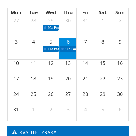
Mon
Tue
Wed
Thu
Fri
Sat
Sun
27
28
29
30
31
1
2
10a
Potpisivanje ugovora sa neprofitnim organizacijama
3
4
5
6
7
8
9
11a
Potpisivanje ugovora o stipendijama za srednjoškolce
11a
Podrška razvoju vodne infrastrukture u Tu
10
11
12
13
14
15
16
17
18
19
20
21
22
23
24
25
26
27
28
29
30
31
1
2
3
4
5
6
KVALITET ZRAKA