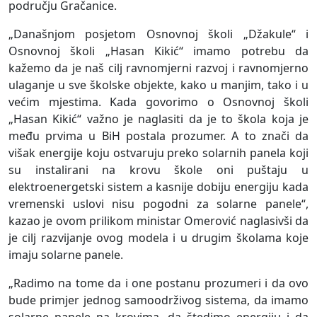
području Gračanice.
„Današnjom posjetom Osnovnoj školi „Džakule“ i
Osnovnoj školi „Hasan Kikić“ imamo potrebu da
kažemo da je naš cilj ravnomjerni razvoj i ravnomjerno
ulaganje u sve školske objekte, kako u manjim, tako i u
većim mjestima. Kada govorimo o Osnovnoj školi
„Hasan Kikić“ važno je naglasiti da je to škola koja je
među prvima u BiH postala prozumer. A to znači da
višak energije koju ostvaruju preko solarnih panela koji
su instalirani na krovu škole oni puštaju u
elektroenergetski sistem a kasnije dobiju energiju kada
vremenski uslovi nisu pogodni za solarne panele“,
kazao je ovom prilikom ministar Omerović naglasivši da
je cilj razvijanje ovog modela i u drugim školama koje
imaju solarne panele.
„Radimo na tome da i one postanu prozumeri i da ovo
bude primjer jednog samoodrživog sistema, da imamo