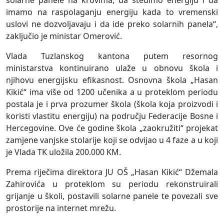
solarne panele na krovima, da štedimo energiju i da
imamo na raspolaganju energiju kada to vremenski
uslovi ne dozvoljavaju i da ide preko solarnih panela“,
zaključio je ministar Omerović.
Vlada Tuzlanskog kantona putem resornog
ministarstva kontinuirano ulaže u obnovu škola i
njihovu energijsku efikasnost. Osnovna škola „Hasan
Kikić“ ima više od 1200 učenika a u proteklom periodu
postala je i prva prozumer škola (škola koja proizvodi i
koristi vlastitu energiju) na području Federacije Bosne i
Hercegovine. Ove će godine škola „zaokružiti“ projekat
zamjene vanjske stolarije koji se odvijao u 4 faze a u koji
je Vlada TK uložila 200.000 KM.
Prema riječima direktora JU OŠ „Hasan Kikić“ Džemala
Zahirovića u proteklom su periodu rekonstruirali
grijanje u školi, postavili solarne panele te povezali sve
prostorije na internet mrežu.