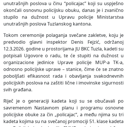
unutrašnjih poslova
u činu “policajac” koji su uspješno
okončali osnovnu policijsku obuku,
danas je i zvanično
stupi
l
o na dužnost u Uprav
u
policije Ministarstva
unutrašnjih poslova
Tuzlanskog kantona.
Tokom ceremonije polaganja svečane zakletve, koju je
predvodio glavni inspektor Denis Fejzić, održanoj
12.3.2026. godine u prostorijama JU BKC Tuzla, kadeti su
potpisali Ugovore o radu, te će stupiti na dužnost u
organizacione jedinice Uprave policije MUP-a TK-a,
odnosno policijske uprave – stanice, čime će se znatno
poboljšati efikasnost rada i obavljanja svakodnevnih
policijskih poslova na zaštiti lične i imovinske sigurnosti
svih građana.
Riječ je o generaciji kadeta koji su se obučavali po
savremenom Nastavnom planu i programu osnovne
policijske obuke za čin „policajac“, a među njima su tri
kadeta kojima su na svečanoj promociji 51. klase kadeta