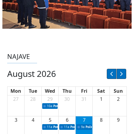
NAJAVE
August 2026
Mon
Tue
Wed
Thu
Fri
Sat
Sun
27
28
29
30
31
1
2
10a
Potpisivanje ugovora sa neprofitnim organizacijama
3
4
5
6
7
8
9
11a
Potpisivanje ugovora o stipendijama za srednjoškolce
11a
Podrška razvoju vodne infrastrukture u Tu
9a
Početak izgradnje nove fiskultur