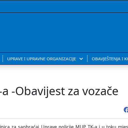
UPRAVE I UPRAVNE ORGANIZACIJE
OBAVJEŠTENJA I 
a -Obavijest za vozače
inica za saobraćaj Uprave policije MUP TK-a i u toku mjes