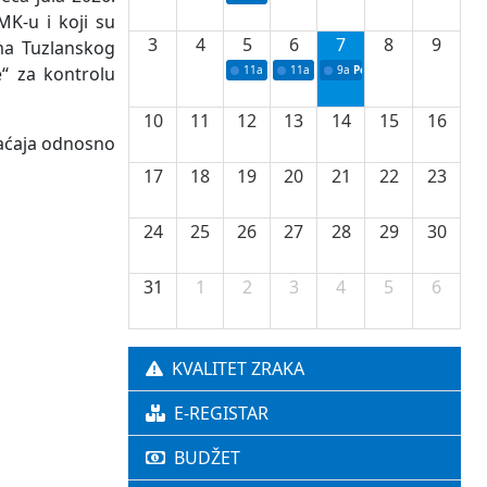
MK-u i koji su
3
4
5
6
7
8
9
ima Tuzlanskog
e“ za kontrolu
11a
Potpisivanje ugovora o stipendijama za 
11a
Podrška razvoju vodne infrastr
9a
Početak izgradnje nove f
10
11
12
13
14
15
16
raćaja odnosno
17
18
19
20
21
22
23
24
25
26
27
28
29
30
31
1
2
3
4
5
6
KVALITET ZRAKA
E-REGISTAR
BUDŽET