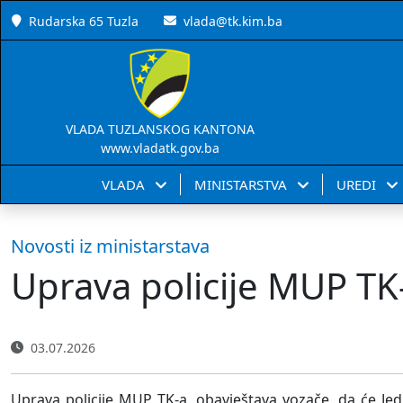
Rudarska 65 Tuzla
vlada@tk.kim.ba
VLADA TUZLANSKOG KANTONA
www.vladatk.gov.ba
VLADA
MINISTARSTVA
UREDI
Novosti iz ministarstava
Uprava policije MUP TK-
03.07.2026
Uprava policije MUP TK-a, obavještava vozače, da će Jed