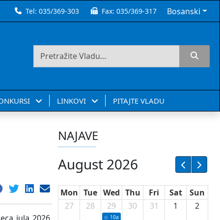
Bosanski
Tel:
035/369-303
Fax:
035/369-317
KONKURSI
LINKOVI
PITAJTE VLADU
NAJAVE
August 2026
Mon
Tue
Wed
Thu
Fri
Sat
Sun
27
28
29
30
31
1
2
eca jula 2026.
10a
Potpisivanje ugovora sa neprofitnim or