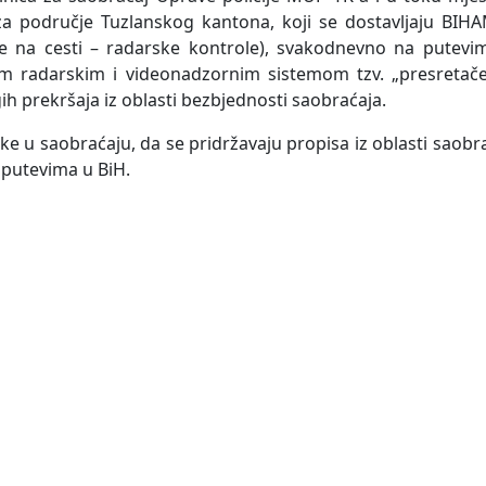
a područje Tuzlanskog kantona, koji se dostavljaju BIHA
nje na cesti – radarske kontrole), svakodnevno na putev
nim radarskim i videonadzornim sistemom tzv. „presretač
ih prekršaja iz oblasti bezbjednosti saobraćaja.
ke u saobraćaju, da se pridržavaju propisa iz oblasti saob
putevima u BiH.