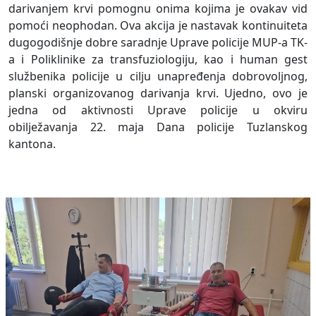
darivanjem krvi pomognu onima kojima je ovakav vid
pomoći neophodan. Ova akcija je nastavak kontinuiteta
dugogodišnje dobre saradnje Uprave policije MUP-a TK-
a i Poliklinike za transfuziologiju, kao i human gest
službenika policije u cilju unapređenja dobrovoljnog,
planski organizovanog darivanja krvi. Ujedno, ovo je
jedna od aktivnosti Uprave policije u okviru
obilježavanja 22. maja Dana policije Tuzlanskog
kantona.