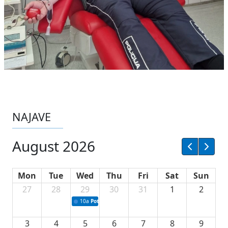
NAJAVE
August 2026
Mon
Tue
Wed
Thu
Fri
Sat
Sun
27
28
29
30
31
1
2
10a
Potpisivanje ugovora sa neprofitnim organizacijama
3
4
5
6
7
8
9