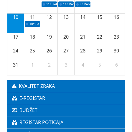
11a
Potpisivanje ugovora o stipendijama za srednjoškolce
11a
Podrška razvoju vodne infrastrukture u Tu
9a
Početak izgradnje nove fiskultur
10
11
12
13
14
15
16
10:30a
Press konferencija povodom 76.redovne sjednice Vlade TK
17
18
19
20
21
22
23
24
25
26
27
28
29
30
31
1
2
3
4
5
6
KVALITET ZRAKA
E-REGISTAR
BUDŽET
REGISTAR POTICAJA