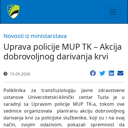
Novosti iz ministarstava
Uprava policije MUP TK – Akcija
dobrovoljnog darivanja krvi
15.05.2026
Poliklinika za transfuziologiju Javne zdravstvene
ustanove Univerzitetski-klinički centar Tuzla je u
saradnji sa Upravom policije MUP TK-a, tokom ove
sedmice organizovala planiranu akciju dobrovoljnog
darivanja krvi za policijske službenike, koji su i na ovaj
način, svojim odazivom, pokazali spremnost da